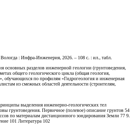
ологда : Инфра-Инженерия, 2026. – 108 с. : ил., табл.
ния основных разделов инженерной геологии (грунтоведения,
метах общего геологического цикла (общая геология,
ия», обучающихся по профилям «Гидрогеология и инженерная
листам из смежных областей деятельности (строителям,
е принципы выделения инженерно-геологических тел
овы грунтоведения. Первичное (полевое) описание грунтов 54
сов по материалам дистанционного зондирования Земли 77 9.
ние 101 Литература 102