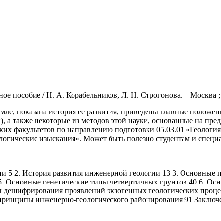
 пособие / Н. А. Корабельников, Л. Н. Строгонова. – Москва ; В
емле, показана история ее развития, приведены главные положе
 а также некоторые из методов этой науки, основанные на пред
еских факультетов по направлению подготовки 05.03.01 «Геолог
логические изыскания». Может быть полезно студентам и специа
гии 5 2. История развития инженерной геологии 13 3. Основны
5. Основные генетические типы четвертичных грунтов 40 6. Осн
 дешифрирования проявлений экзогенных геологических процес
принципы инженерно-геологического районирования 91 Заключе