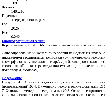
108
Формат
148х210
Переплет
Твердый; Полноцвет
Год
2026
Вес
0,240
Библиографическая запись
Корабельников, Н. А. К66 Основы инженерной геологии : учебное
Дано определение инженерной геологии как одной из наук о З
инженерной геодинамики, региональной инженерной геологии),
геоморфология, минералогия и др.). Для бакалавров геологич
геология», «Поиски и разведка подземных вод и инженерногео
почвоведам, экологам).
Содержание
Введение 4 1. Объект, предмет и структура инженерной геоло
(подразделений) 26 4. Инженерно-геологические формации 35 
7. Основы инженерной геодинамики 66 8. Основные принципы
Основы региональной инженерной геологии 83 10. Основные 