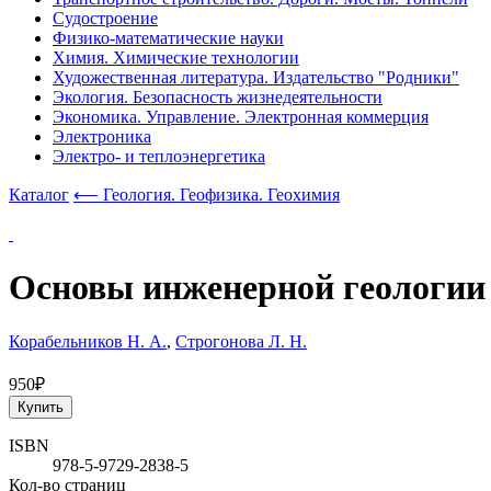
Судостроение
Физико-математические науки
Химия. Химические технологии
Художественная литература. Издательство "Родники"
Экология. Безопасность жизнедеятельности
Экономика. Управление. Электронная коммерция
Электроника
Электро- и теплоэнергетика
Каталог
⟵ Геология. Геофизика. Геохимия
Основы инженерной геологии
Корабельников Н. А.
,
Строгонова Л. Н.
950₽
Купить
ISBN
978-5-9729-2838-5
Кол-во страниц