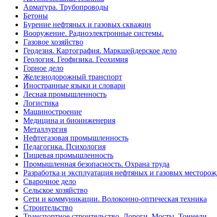
Арматура. Трубопроводы
Бетоны
Бурение нефтяных и газовых скважин
Вооружение. Радиоэлектронные системы.
Газовое хозяйство
Геодезия. Картография. Маркшейдерское дело
Геология. Геофизика. Геохимия
Горное дело
Железнодорожный транспорт
Иностранные языки и словари
Лесная промышленность
Логистика
Машиностроение
Медицина и биоинженерия
Металлургия
Нефтегазовая промышленность
Педагогика. Психология
Пищевая промышленность
Промышленная безопасность. Охрана труда
Разработка и эксплуатация нефтяных и газовых месторо
Сварочное дело
Сельское хозяйство
Сети и коммуникации. Волоконно-оптическая техника
Строительство
Транспортное строительство. Дороги. Мосты. Тоннели