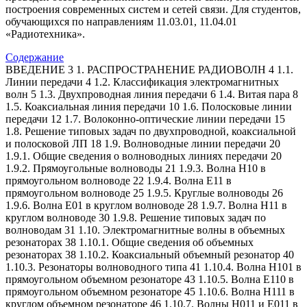
построения современных систем и сетей связи. Для студентов,
обучающихся по направлениям 11.03.01, 11.04.01
«Радиотехника».
Содержание
ВВЕДЕНИЕ 3 1. РАСПРОСТРАНЕНИЕ РАДИОВОЛН 4 1.1.
Линии передачи 4 1.2. Классификация электромагнитных
волн 5 1.3. Двухпроводная линия передачи 6 1.4. Витая пара 8
1.5. Коаксиальная линия передачи 10 1.6. Полосковые линии
передачи 12 1.7. Волоконно-оптические линии передачи 15
1.8. Решение типовых задач по двухпроводной, коаксиальной
и полосковой ЛП 18 1.9. Волноводные линии передачи 20
1.9.1. Общие сведения о волноводных линиях передачи 20
1.9.2. Прямоугольные волноводы 21 1.9.3. Волна Н10 в
прямоугольном волноводе 22 1.9.4. Волна E11 в
прямоугольном волноводе 25 1.9.5. Круглые волноводы 26
1.9.6. Волна Е01 в круглом волноводе 28 1.9.7. Волна Н11 в
круглом волноводе 30 1.9.8. Решение типовых задач по
волноводам 31 1.10. Электромагнитные волны в объемных
резонаторах 38 1.10.1. Общие сведения об объемных
резонаторах 38 1.10.2. Коаксиальный объемный резонатор 40
1.10.3. Резонаторы волноводного типа 41 1.10.4. Волна H101 в
прямоугольном объемном резонаторе 43 1.10.5. Волна E110 в
прямоугольном объемном резонаторе 45 1.10.6. Волна H111 в
круглом объемном резонаторе 46 1.10.7. Волны H011 и E011 в