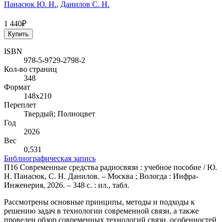
Панасюк Ю. Н.
,
Данилов С. Н.
1 440₽
Купить
ISBN
978-5-9729-2798-2
Кол-во страниц
348
Формат
148х210
Переплет
Твердый; Полноцвет
Год
2026
Вес
0,531
Библиографическая запись
П16 Современные средства радиосвязи : учебное пособие / Ю.
Н. Панасюк, С. Н. Данилов. – Москва ; Вологда : Инфра-
Инженерия, 2026. – 348 с. : ил., табл.
Рассмотрены основные принципы, методы и подходы к
решению задач в технологии современной связи, а также
проведен обзор современных технологий связи, особенностей