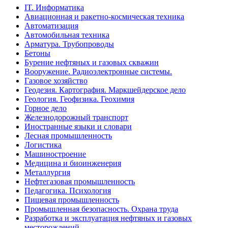
IT. Информатика
Авиационная и ракетно-космическая техника
Автоматизация
Автомобильная техника
Арматура. Трубопроводы
Бетоны
Бурение нефтяных и газовых скважин
Вооружение. Радиоэлектронные системы.
Газовое хозяйство
Геодезия. Картография. Маркшейдерское дело
Геология. Геофизика. Геохимия
Горное дело
Железнодорожный транспорт
Иностранные языки и словари
Лесная промышленность
Логистика
Машиностроение
Медицина и биоинженерия
Металлургия
Нефтегазовая промышленность
Педагогика. Психология
Пищевая промышленность
Промышленная безопасность. Охрана труда
Разработка и эксплуатация нефтяных и газовых
месторождений