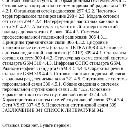
Системы радиодоступа к информационным системам 293 4.2.
Основные характеристики систем подвижной радиосвязи 297
4.2.1. Организация сетей радиосвязи 297 4.2.2. Частотно-
территориальное планирование 298 4.2.3. Модель сотовой
сети связи 299 4.2.4. Интерференция частотных каналов в
сети 301 4.2.5. Архитектура, частотный и энергетический
планы радиочастотных блоков 304 4.3. Системы
профессиональной подвижной радиосвязи 306 4.3.1.
Принципы транкинговой связи 306 4.3.2. Цифровые
транкинговые системы (стандарт TETRA) 308 4.4. Cотовые
системы подвижной радиосвязи (ССПР) 309 4.4.1. Стандарты
сотовых систем 309 4.4.2. Структурная схема сотовой системы
стандарта GSM 310 4.4.3. Цифровая ССПС стандарта GSM.
Радиоинтерфейс стандарта GSM 315 4.4.4. Обработка речи в
стандарте GSM 319 4.4.5. Сотовые системы подвижной связи
с кодовым разделениемканалов 321 4.5. Спутниковые системы
персональной связи 330 4.5.1. Общие сведения о системах
персональной спутниковой связи 330 4.5.2. Основные
характеристики систем спутниковой связи 332 4.5.3.
Характеристики систем и сетей спутниковой связи 333 4.5.4.
Сети VSAT 337 4.5.5. Недостатки спутниковой связи 339
ЗАКЛЮЧЕНИЕ 341 СПИСОК ЛИТЕРАТУРЫ 342
Отзывов пока нет. Будьте первым!