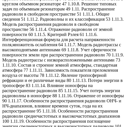
круглом объемном резонаторе 47 1.10.8. Решение типовых
задач по объемным резонаторам 49 1.11. Распространение
радиоволн в свободном пространстве 51 1.11.1. Общие
сведения 51 1.11.2. Радиоволны и их классификация 53 1.11.3.
Модель распространения радиоволн в свободном
пространстве 56 1.11.4. Отражение радиоволн от земной
поверхности 60 1.11.5. Критерий Рэлея 61 1.11.6.
Интерференционная формула для расчета напряженности
поля,множитель ослабления 64 1.11.7. Модель радиотрассы с
высокоподнятыми антеннами 69 1.11.8. Учет сферичности
поверхности земли при распространении радиоволн 70 1.11.9.
Модель радиотрассы с низкорасположенными антеннами 73
1.11.10. Состав и строение земной атмосферы, стандартная
атмосфера 77 1.11.11. Зависимость показателя преломления
воздуха от высоты 78 1.11.12. Явление тропосферной
рефракции и ее различные виды 80 1.11.13. Потери энергии в
тропосфере 83 1.11.14. Влияние ионосферы на
распространение радиоволн 85 1.11.15. Учет потерь энергии
радиоволны в ионосфере 88 1.11.16. Отражение от ионосферы
90 1.11.17. Особенности распространения радиоволн ОНЧ- и
НЧ-диапазонов, влияние времени суток, года на их
распространение 95 1.11.18. Особенности распространения
радиоволн среднечастотных и высокочастотных диапазонов
100 1.11.19. Особенности распространения поглощение
энергии среднечастотных и высокочастотных радиоволн 101