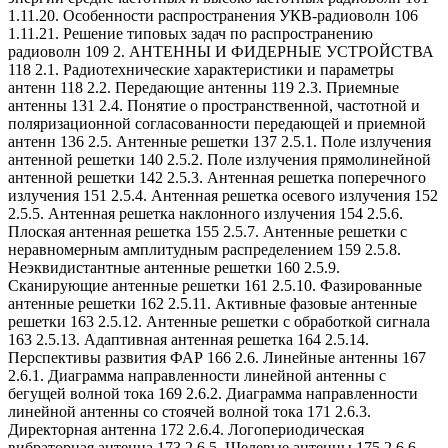
1.11.20. Особенности распространения УКВ-радиоволн 106
1.11.21. Решение типовых задач по распространению
радиоволн 109 2. АНТЕННЫ И ФИДЕРНЫЕ УСТРОЙСТВА
118 2.1. Радиотехнические характеристики и параметры
антенн 118 2.2. Передающие антенны 119 2.3. Приемные
антенны 131 2.4. Понятие о пространственной, частотной и
поляризационной согласованности передающей и приемной
антенн 136 2.5. Антенные решетки 137 2.5.1. Поле излучения
антенной решетки 140 2.5.2. Поле излучения прямолинейной
антенной решетки 142 2.5.3. Антенная решетка поперечного
излучения 151 2.5.4. Антенная решетка осевого излучения 152
2.5.5. Антенная решетка наклонного излучения 154 2.5.6.
Плоская антенная решетка 155 2.5.7. Антенные решетки с
неравномерным амплитудным распределением 159 2.5.8.
Неэквидистантные антенные решетки 160 2.5.9.
Сканирующие антенные решетки 161 2.5.10. Фазированные
антенные решетки 162 2.5.11. Активные фазовые антенные
решетки 163 2.5.12. Антенные решетки с обработкой сигнала
163 2.5.13. Адаптивная антенная решетка 164 2.5.14.
Перспективы развития ФАР 166 2.6. Линейные антенны 167
2.6.1. Диаграмма направленности линейной антенны с
бегущей волной тока 169 2.6.2. Диаграмма направленности
линейной антенны со стоячей волной тока 171 2.6.3.
Директорная антенна 172 2.6.4. Логопериодическая
вибраторная антенна 173 2.6.5. Щелевые антенны 175 2.6.6.