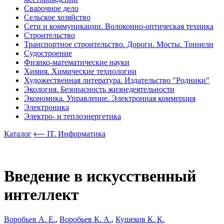
Сварочное дело
Сельское хозяйство
Сети и коммуникации. Волоконно-оптическая техника
Строительство
Транспортное строительство. Дороги. Мосты. Тоннели
Судостроение
Физико-математические науки
Химия. Химические технологии
Художественная литература. Издательство "Родники"
Экология. Безопасность жизнедеятельности
Экономика. Управление. Электронная коммерция
Электроника
Электро- и теплоэнергетика
Каталог
⟵ IT. Информатика
Введение в искусственный
интеллект
Воробьев А. Е.
,
Воробьев К. А.
,
Кушеков К. К.