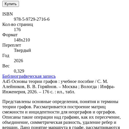
Купить
ISBN
978-5-9729-2716-6
Кол-во страниц
176
Формат
148х210
Переплет
Твердый
Год
2026
Вес
0,329
Библиографическая запись
А45 Основы теории графов : учебное пособие / С. М.
Алейников, В. В. Горяйнов. – Москва ; Вологда : Инфра-
Инженерия, 2026. – 176 с. : ил., табл.
Представлены основные определения, понятия и термины
теории графов. Рассматривается построение матриц
смежности и инцидентности для неорграфов и орграфов.
Описаны такие операции над графами, как их пересечение,
объединение, симметрическая разность, удаление ребер и
вершин. Дано понятие маршрута в графе, рассматриваются