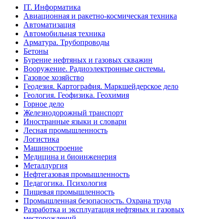
IT. Информатика
Авиационная и ракетно-космическая техника
Автоматизация
Автомобильная техника
Арматура. Трубопроводы
Бетоны
Бурение нефтяных и газовых скважин
Вооружение. Радиоэлектронные системы.
Газовое хозяйство
Геодезия. Картография. Маркшейдерское дело
Геология. Геофизика. Геохимия
Горное дело
Железнодорожный транспорт
Иностранные языки и словари
Лесная промышленность
Логистика
Машиностроение
Медицина и биоинженерия
Металлургия
Нефтегазовая промышленность
Педагогика. Психология
Пищевая промышленность
Промышленная безопасность. Охрана труда
Разработка и эксплуатация нефтяных и газовых
месторождений