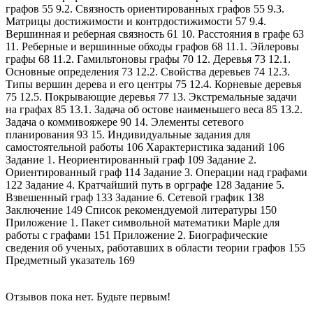
графов 55 9.2. Связность ориентированных графов 55 9.3.
Матрицы достижимости и контрдостижимости 57 9.4.
Вершинная и реберная связность 61 10. Расстояния в графе 63
11. Реберные и вершинные обходы графов 68 11.1. Эйлеровы
графы 68 11.2. Гамильтоновы графы 70 12. Деревья 73 12.1.
Основные определения 73 12.2. Свойства деревьев 74 12.3.
Типы вершин дерева и его центры 75 12.4. Корневые деревья
75 12.5. Покрывающие деревья 77 13. Экстремальные задачи
на графах 85 13.1. Задача об остове наименьшего веса 85 13.2.
Задача о коммивояжере 90 14. Элементы сетевого
планирования 93 15. Индивидуальные задания для
самостоятельной работы 106 Характеристика заданий 106
Задание 1. Неориентированный граф 109 Задание 2.
Ориентированный граф 114 Задание 3. Операции над графами
122 Задание 4. Кратчайший путь в орграфе 128 Задание 5.
Взвешенный граф 133 Задание 6. Сетевой график 138
Заключение 149 Список рекомендуемой литературы 150
Приложение 1. Пакет символьной математики Maple для
работы с графами 151 Приложение 2. Биографические
сведения об ученых, работавших в области теории графов 155
Предметный указатель 169
Отзывов пока нет. Будьте первым!