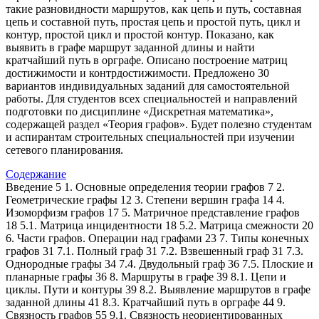
такие разновидности маршрутов, как цепь и путь, составная
цепь и составной путь, простая цепь и простой путь, цикл и
контур, простой цикл и простой контур. Показано, как
выявить в графе маршрут заданной длины и найти
кратчайший путь в орграфе. Описано построение матриц
достижимости и контрдостижимости. Предложено 30
вариантов индивидуальных заданий для самостоятельной
работы. Для студентов всех специальностей и направлений
подготовки по дисциплине «Дискретная математика»,
содержащей раздел «Теория графов». Будет полезно студентам
и аспирантам строительных специальностей при изучении
сетевого планирования.
Содержание
Введение 5 1. Основные определения теории графов 7 2.
Геометрические графы 12 3. Степени вершин графа 14 4.
Изоморфизм графов 17 5. Матричное представление графов
18 5.1. Матрица инцидентности 18 5.2. Матрица смежности 20
6. Части графов. Операции над графами 23 7. Типы конечных
графов 31 7.1. Полный граф 31 7.2. Взвешенный граф 31 7.3.
Однородные графы 34 7.4. Двудольный граф 36 7.5. Плоские и
планарные графы 36 8. Маршруты в графе 39 8.1. Цепи и
циклы. Пути и контуры 39 8.2. Выявление маршрутов в графе
заданной длины 41 8.3. Кратчайший путь в орграфе 44 9.
Связность графов 55 9.1. Связность неориентированных