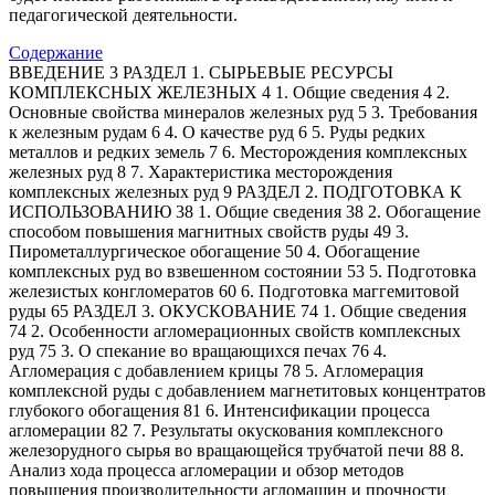
педагогической деятельности.
Содержание
ВВЕДЕНИЕ 3 РАЗДЕЛ 1. СЫРЬЕВЫЕ РЕСУРСЫ
КОМПЛЕКСНЫХ ЖЕЛЕЗНЫХ 4 1. Общие сведения 4 2.
Основные свойства минералов железных руд 5 3. Требования
к железным рудам 6 4. О качестве руд 6 5. Руды редких
металлов и редких земель 7 6. Месторождения комплексных
железных руд 8 7. Характеристика месторождения
комплексных железных руд 9 РАЗДЕЛ 2. ПОДГОТОВКА К
ИСПОЛЬЗОВАНИЮ 38 1. Общие сведения 38 2. Обогащение
способом повышения магнитных свойств руды 49 3.
Пирометаллургическое обогащение 50 4. Обогащение
комплексных руд во взвешенном состоянии 53 5. Подготовка
железистых конгломератов 60 6. Подготовка маггемитовой
руды 65 РАЗДЕЛ 3. ОКУСКОВАНИЕ 74 1. Общие сведения
74 2. Особенности агломерационных свойств комплексных
руд 75 3. О спекание во вращающихся печах 76 4.
Агломерация с добавлением крицы 78 5. Агломерация
комплексной руды с добавлением магнетитовых концентратов
глубокого обогащения 81 6. Интенсификации процесса
агломерации 82 7. Результаты окускования комплексного
железорудного сырья во вращающейся трубчатой печи 88 8.
Анализ хода процесса агломерации и обзор методов
повышения производительности агломашин и прочности