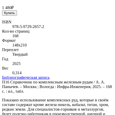
1 480₽
Купить
ISBN
978-5-9729-2657-2
Кол-во страниц
168
Формат
148х210
Переплет
Твердый
Год
2025
Вес
0,314
Библиографическая запись
П16 Справочник по комплексным железным рудам / А. А.
Панычев. – Москва ; Вологда : Инфра-Инженерия, 2025. – 168
с. : ил., табл.
Показано использование комплексных руд, которые в своём
составе содержат кроме железа никель, кобальт, титан, хром,
редкие земли. Для специалистов-горняков и металлургов,
будет полезно работникам в производственной, научной и