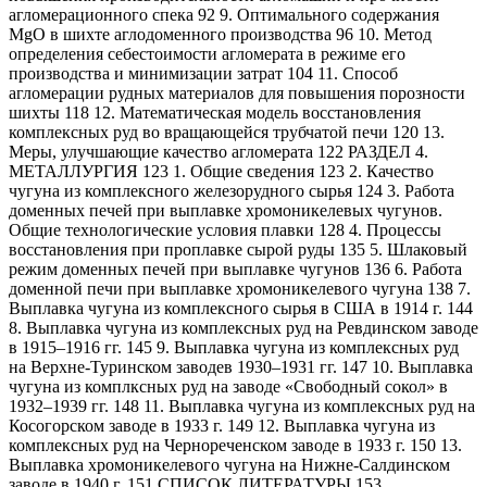
агломерационного спека 92 9. Оптимального содержания
MgO в шихте аглодоменного производства 96 10. Метод
определения себестоимости агломерата в режиме его
производства и минимизации затрат 104 11. Способ
агломерации рудных материалов для повышения порозности
шихты 118 12. Математическая модель восстановления
комплексных руд во вращающейся трубчатой печи 120 13.
Меры, улучшающие качество агломерата 122 РАЗДЕЛ 4.
МЕТАЛЛУРГИЯ 123 1. Общие сведения 123 2. Качество
чугуна из комплексного железорудного сырья 124 3. Работа
доменных печей при выплавке хромоникелевых чугунов.
Общие технологические условия плавки 128 4. Процессы
восстановления при проплавке сырой руды 135 5. Шлаковый
режим доменных печей при выплавке чугунов 136 6. Работа
доменной печи при выплавке хромоникелевого чугуна 138 7.
Выплавка чугуна из комплексного сырья в США в 1914 г. 144
8. Выплавка чугуна из комплексных руд на Ревдинском заводе
в 1915–1916 гг. 145 9. Выплавка чугуна из комплексных руд
на Верхне-Туринском заводев 1930–1931 гг. 147 10. Выплавка
чугуна из комплксных руд на заводе «Свободный сокол» в
1932–1939 гг. 148 11. Выплавка чугуна из комплексных руд на
Косогорском заводе в 1933 г. 149 12. Выплавка чугуна из
комплексных руд на Чернореченском заводе в 1933 г. 150 13.
Выплавка хромоникелевого чугуна на Нижне-Салдинском
заводе в 1940 г. 151 СПИСОК ЛИТЕРАТУРЫ 153