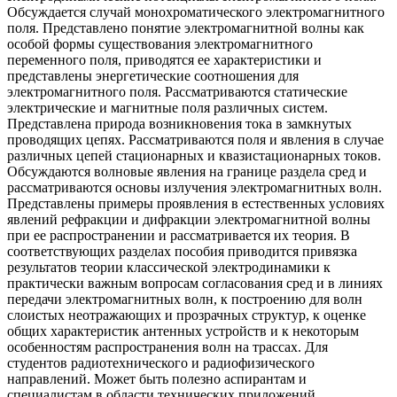
Обсуждается случай монохроматического электромагнитного
поля. Представлено понятие электромагнитной волны как
особой формы существования электромагнитного
переменного поля, приводятся ее характеристики и
представлены энергетические соотношения для
электромагнитного поля. Рассматриваются статические
электрические и магнитные поля различных систем.
Представлена природа возникновения тока в замкнутых
проводящих цепях. Рассматриваются поля и явления в случае
различных цепей стационарных и квазистационарных токов.
Обсуждаются волновые явления на границе раздела сред и
рассматриваются основы излучения электромагнитных волн.
Представлены примеры проявления в естественных условиях
явлений рефракции и дифракции электромагнитной волны
при ее распространении и рассматривается их теория. В
соответствующих разделах пособия приводится привязка
результатов теории классической электродинамики к
практически важным вопросам согласования сред и в линиях
передачи электромагнитных волн, к построению для волн
слоистых неотражающих и прозрачных структур, к оценке
общих характеристик антенных устройств и к некоторым
особенностям распространения волн на трассах. Для
студентов радиотехнического и радиофизического
направлений. Может быть полезно аспирантам и
специалистам в области технических приложений