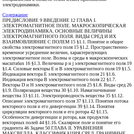
электродинамики.
Содержание
ПРЕДИСЛОВИЕ 9 ВВЕДЕНИЕ 12 ГЛАВА I. ЭЛЕКТРОМАГНИТНОЕ ПОЛЕ. МАКРОСКОПИЧЕСКАЯ ЭЛЕКТРОДИНАМИКА. ОСНОВНЫЕ ВЕЛИЧИНЫ ЭЛЕКТРОМАГНИТНОГО ПОЛЯ. ВИДЫ СРЕД И ИХ ВЗАИМОВЛИЯНИЕ С ПОЛЕМ 15 §1.1. Понятие и общие свойства электромагнитного поля 15 §1.2. Пространственно-временное усреднение величин, характеризующих электромагнитное поле. Волны и среды в макроскопических масштабах 16 §1.3. Величины р и j электромагнитного поля 19 §1.4. Силовые векторы E и B электромагнитного поля 19 §1.5. Индикация вектора E электромагнитного поля 21 §1.6. Индикация вектора B электромагнитного поля 22 §1.7. Векторы D и H электромагнитного поля 25 §1.8. Виды сред 26 §1.9. Поляризация вещества 30 §1.10. Намагничивание вещества 33 §1.11. Электропроводность вещества 35 §1.12. Описание электромагнитного поля 37 §1.13. Понятия потока векторного поля и его дивергенции 39 §1.14. Понятия циркуляции векторного поля и его ротора 42 §1.15. Особенности дивергенции и ротора, как продуктов векторных полей 44 §1.16. Скалярное поле и понятие его градиента 46 Задачи 50 ГЛАВА II. УРАВНЕНИЯ МАКСВЕЛЛА. КЛАССИФИКАЦИЯ СРЕД. ГРАНИЧНЫЕ УСЛОВИЯ 51 §2.1. Система уравнений Максвелла и ее особенности 51 §2.2. Первое уравнение Максвелла 53 §2.3. Второе уравнение Максвелла 58 §2.4. Третье уравнение Максвелла 59 §2.5. Четвертое уравнение Максвелла 64 §2.6. Уравнение непрерывности. Закон сохранения заряда 65 §2.7. Снова о токе смещения 66 §2.8. Связь уравнений Максвелла 68 §2.9. Понятия сторонних сил, токов и зарядов 69 §2.10. Классификация сред по проводящим и изолирующим свойствам 71 §2.11. Время релаксации для различных сред 74 §2.12. Граничные условия. Постановка задачи 75 §2.13. Граничные условия для нормальных составляющих векторов электромагнитного поля 77 §2.14. Граничные условия для тангенциальных составляющих векторов электромагнитного поля 79 §2.15. Физическая сущность граничных условий для векторов электрического поля на границе раздела диэлектрических сред 82 §2.16. Физическая сущность граничных условий для векторов электрического поля на границе раздела диэлектрик – идеальный проводник 85 §2.17. Физическая сущность граничных условий для векторов магнитного поля 88 §2.18. Физическая сущность граничных условий в переменных полях на границе разделов диэлектрик – идеальный проводник и диэлектрик – металл 92 Задачи 95 ГЛАВА III. ВОЛНОВЫЕ УРАВНЕНИЯ. ЭЛЕКТРОДИНАМИЧЕСКИЕ ПОТЕНЦИАЛЫ ПОЛЯ 97 §3.1. Волновые уравнения Даламбера 97 §3.2. Электродинамические потенциалы электромагнитного поля 99 §3.3. Дифференциальные уравнения для определения векторного и скалярного потенциалов в однородной изотропной среде 101 §3.4. Скалярный потенциал поля неподвижного распределения заряда постоянной величины 103 §3.5. Скалярный потенциал поля неподвижного точечного заряда, изменяющегося во времени 105 §3.6. Электромагнитная волна 106 §3.7. Решения волновых уравнений электродинамических потенциалов 108 Задачи 111 ГЛАВА IV. МОНОХРОМАТИЧЕСКОЕ ПОЛЕ. ЕГО ВОЛНОВЫЕ УРАВНЕНИЯ И ЭЛЕКТРОДИНАМИЧЕСКИЕ ПОТЕНЦИАЛЫ. ХАРАКТЕРИСТИКИ ЭЛЕКТРОМАГНИТНЫХ ВОЛН. ВОЛНЫ В СРЕДАХ 112 §4.1. Монохроматическое поле. Метод комплексных амплитуд 112 §4.2. Диэлектрическая и магнитная комплексные проницаемости 114 §4.3. Система уравнений Максвелла монохроматического поля. Волновыe уравнения Гельмгольца 118 §4.4. Электродинамические потенциалы монохроматического поля 120 §4.5. Характеристики электромагнитной волны 126 §4.6. Принцип Гюйгенса-Френеля. Методы геометрической и физической оптики 128 §4.7. Плоские однородные волны 132 §4.8. Соотношение для параметров плоских однородных волн в однородных и изотропных средах с потерями 136 §4.9. Волны в слабопоглощающих диэлектриках 138 §4.10. Волны в металлической среде 139 §4.11. Поляризация волн 142 §4.12. Стоячие волны 147 §4.13. Режим смешанных волн. Понятие o согласовании 151 §4.14. Плоская однородная волна произвольной ориентации 156 Задачи 157 ГЛАВА V. ЗАКОН СОХРАНЕНИЯ ЭНЕРГИИ ЭЛЕКТРОМАГНИТНОГО ПОЛЯ И УРАВНЕНИЯ БАЛАНСА ЕГО МОЩНОСТЕЙ. ВЕКТОР ПОЙНТИНГА И ДАВЛЕНИЕ ЭЛЕКТРОМАГНИТНЫХ ВОЛН. ЕДИНСТВЕННОСТЬ РЕШЕНИЙ ЗАДАЧ ЭЛЕКТРОДИНАМИКИ 159 §5.1. Закон сохранения энергии электромагнитного поля. Потери энергии, обусловленные проводимостью среды 159 §5.2. Уравнение баланса мгновенных мощностей как следствие уравнений Максвелла 161 §5.3. Электрическая и магнитная энергии электромагнитного поля. Плотности энергий и уравнение локального баланса мгновенной мощности 165 §5.4. Магнитная энергия магнетика в виде ферритового кольца с центральным проводником с током и его индуктивность 167 §5.5. Электрическая энергия конденсатора и его емкость 168 §5.6. Природа возникновения тока в замкнутой цепи с источником сторонней силы. Проводник с постоянным током 169 §5.7. Проводник с переменным током. Скин-эффект 172 §5.8. Вектор Пойнтинга монохроматического поля. Комплексный вектор Пойнтинга 173 §5.9. Уравнение баланса мощностей монохроматического поля. Комплексные мощности 177 §5.10. Баланс мощностей в линии радиосвязи 181 §5.11. Баланс мощностей в энергетически изолированной системе. Добротность колебательной системы 182 §5.12. Энергетическая скорость электромагнитной волны 185 §5.13. Давление электромагнитных волн. Импульс фотона 187 §5.14. Теорема единственности для монохроматического поля 189 Задачи 193 ГЛАВА VI. ЭЛЕКТРОСТАТИЧЕСКИЕ И МАГНИТОСТАТИЧЕСКИЕ ПОЛЯ 195 §6.1. Классификация электромагнитных явлений 195 §6.2. Электростатическое поле. Потенциал точки поля 197 §6.3. Граничные условия в электростатике 201 §6.4. Энергия электростатического поля 202 §6.5. Ёмкость 204 §6.6. Поле равномерно заряженной бесконечной тонкой нити 206 §6.7. Поле равномерно заряженного по длине бесконечно протяжённого проводящего цилиндра 207 §6.8. Поле противоположно заряженных бесконечных параллельных нитей 208 §6.9. Поле противоположно заряженных проводящих бесконечных параллельных цилиндров 211 §6.10. Поле заряженного проводящего шара 213 §6.11. Поле электрического диполя 214 §6.12. Явление электростатической индукции и ее проявления. Электростатическая защита 216 §6.13. Поле точечного заряда, расположенного над проводящей поверхностью, и метод зеркального изображения 218 §6.14. Применение метода зеркального изображения 220 §6.15. Конденсаторы 221 §6.16. Диэлектрический шар в однородном электростатическом поле 223 §6.17. Аналогия поля диэлектрического шара, поляризованного внешним однородным полем, с полем электрического диполя 226 §6.18. Теорема Ирншоу 229 §6.19. Магнитостатика. Потенциал магнитостатического поля и его граничные условия 230 §6.20. Шар из магнетика в однородном магнитостатическом поле 232 Задачи 234 ГЛАВА VII. СТАЦИОНАРНЫЕ ПОЛЯ 236 §7.1. Протекание постоянного тока в линейном проводнике 236 §7.2. Цепь постоянного тока и закон Ома для всей цепи 240 §7.3. Разветвленные цепи. Правила Кирхгофа 242 §7.4. Протекание постоянного тока в сплошной среде 244 §7.5. Сопротивление утечки конденсаторов 246 §7.6. Заземление линий передач 247 §7.7. Магнитное поле постоянных токов. Закон Био – Савара 250 §7.8. Магнитные поля проводящих бесконечно протяженных прямолинейных нити и цилиндра с постоянным током 252 §7.9. Магнитные поля бесконечно протяженных прямолинейных круглой трубы и коаксиального кабеля с постоянным током 255 §7.10. Магнитное поле тороида с равномерной намоткой. Магнитные цепи 257 §7.11. Магнитные поля бесконечно протяженных прямолинейных двух нитей и двухпроводной линии с постоянным током 259 §7.12. Магнитное поле контура с током и его аналогия с магнитным диполем 261 §7.13. Общие свойства стационарного поля 265 §7.14. Магнитная энергия стационарного поля 267 §7.15. Индуктивность, взаимная индуктивность и примеры их расчета для различных систем 270 Задачи 274 ГЛАВА VIII. КВАЗИСТАЦИОНАРНЫЕ ПОЛЯ 276 §8.1. Условия квазистационарности электромагнитного поля 276 §8.2. Индуктивность, емкость при квазистационарных процессах. Системы с сосредоточенными и распределенными параметрами 279 §8.3. Энергия квазистационарного поля. Колебательный контур переменного тока 281 §8.4. Вынужденные электрические колебания. Импеданс, векторные диаграммы 285 §8.5. Работа и мощность переменного тока 289 §8.6. Согласование нагрузки с генератором 292 §8.7. Резонансы в цепи переменного тока 294 §8.8. Трансформатор 297 Задачи 300 ГЛАВА IX. ВОЛНОВЫЕ ЯВЛЕНИЯ НА ГРАНИЦЕ РАЗДЕЛА СРЕД 303 §9.1. Постановка задачи 303 §9.2. Перпендикулярная поляризация 305 §9.3. Формулы Френеля для перпендикулярной поляризации 308 §9.4. Формулы Френеля при параллельной поляризации 310 §9.5. Условие полного прохождения волны во вторую среду. Угол Брюстера 312 §9.6. Явление полного внутреннего отражения от границы раздела двух диэлектрических сред 315 §9.7. Анализ напряженности электрического поля в более плотной среде при явлении полного внутреннего отражения в случае перпендикулярно поляризованной падающей волны 317 §9.8. Анализ напряженности магнитного поля в более плотной среде при явлении полного внутреннего отражения в случае перпендикулярно поляризованной падающей волны 319 §9.9. Энергетические соотношения для волны, распространяющейся в более плотной среде при явлении полного внутреннего отражения в случае перпендикулярно поляризованной падающей волны 321 §9.10. Анализ поля в менее плотной среде при явлении полного внутреннего отражения в случае перпендикулярно поляризованной падающей волны 324 §9.11. Явления на границе раздела диэлектрик – идеальный проводник 327 §9.12. Падение плоской волны из идеального диэлектрика на поглoщающую среду 330 §9.13. Граничное условие Леонтовича. Поглощение энергии в реальном проводнике 334 §9.14. Протекание тока в приповерхностном слое реального проводника и эквивалентный поверхностный ток 336 §9.15. Неотражающие структуры 337 §9.16. Радиопрозрачные структуры 338 Задачи 341 ГЛАВА X. ИЗЛУЧЕНИЕ ЭЛЕКТРОМАГНИТНЫХ ВОЛН 344 §10.1. Излучение электромагнитных волн 344 §10.2. Элементарный электрический вибратор 346 §10.3. Поле