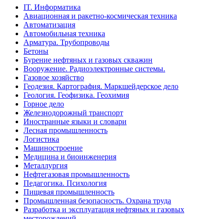
IT. Информатика
Авиационная и ракетно-космическая техника
Автоматизация
Автомобильная техника
Арматура. Трубопроводы
Бетоны
Бурение нефтяных и газовых скважин
Вооружение. Радиоэлектронные системы.
Газовое хозяйство
Геодезия. Картография. Маркшейдерское дело
Геология. Геофизика. Геохимия
Горное дело
Железнодорожный транспорт
Иностранные языки и словари
Лесная промышленность
Логистика
Машиностроение
Медицина и биоинженерия
Металлургия
Нефтегазовая промышленность
Педагогика. Психология
Пищевая промышленность
Промышленная безопасность. Охрана труда
Разработка и эксплуатация нефтяных и газовых
месторождений