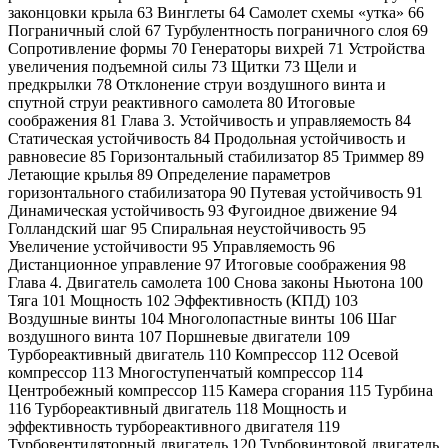
законцовки крыла 63 Винглеты 64 Самолет схемы «утка» 66
Пограничный слой 67 Турбулентность пограничного слоя 69
Сопротивление формы 70 Генераторы вихрей 71 Устройства
увеличения подъемной силы 73 Щитки 73 Щели и
предкрылки 78 Отклонение струи воздушного винта и
спутной струи реактивного самолета 80 Итоговые
соображения 81 Глава 3. Устойчивость и управляемость 84
Статическая устойчивость 84 Продольная устойчивость и
равновесие 85 Горизонтальный стабилизатор 85 Триммер 89
Летающие крылья 89 Определение параметров
горизонтального стабилизатора 90 Путевая устойчивость 91
Динамическая устойчивость 93 Фугоидное движение 94
Голландский шаг 95 Спиральная неустойчивость 95
Увеличение устойчивости 95 Управляемость 96
Дистанционное управление 97 Итоговые соображения 98
Глава 4. Двигатель самолета 100 Снова законы Ньютона 100
Тяга 101 Мощность 102 Эффективность (КПД) 103
Воздушные винты 104 Многолопастные винты 106 Шаг
воздушного винта 107 Поршневые двигатели 109
Турбореактивный двигатель 110 Компрессор 112 Осевой
компрессор 113 Многоступенчатый компрессор 114
Центробежный компрессор 115 Камера сгорания 115 Турбина
116 Турбореактивный двигатель 118 Мощность и
эффективность турбореактивного двигателя 119
Турбовентиляторный двигатель 120 Турбовинтовой двигатель