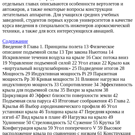
отдельных главах описываются особенности вертолетов и
автожиров, а также некоторые вопросы конструкции
летательных аппаратов. Для учащихся средних учебных
заведений, студентов первых курсов университетов в качестве
курса введения в специальность инженеров аэрокосмической
техники, а также для всех интересующихся авиацией.
Содержание
Введение 8 Глава 1. Принципы полета 13 Физическое
описание подъемной силы 13 Три закона Ньютона 14
Искривление течения воздуха на крыле 16 Скос потока вниз
19 Управление подъемной силой 22 Угол атаки 22 Крыло как
«виртуальный воздухозаборник» 25 Подведение итогов 28
Мощность 29 Индуктивная мощность Pi 29 Паразитная
мощность Рр 30 Кривая мощности 31 Влияние нагрузки на
индуктивную мощность 33 Сопротивление 34 Эффективность
крыла для подъемной силы 35 Вихри за крылом 38
Циркуляция 40 Эффект близости поверхности земли 42
Подъемная сила паруса 43 Итоговые соображения 45 Глава 2.
Крылья 46 Выбор аэродинамического профиля 46 Угол
установки крыла 46 Толщина крыла 47 Передняя кромка и
изгиб 47 Вид крыла в плане 49 Нагрузка на крыло 49
Удлинение 50 Стреловидность 52 Сужение 55 Крутка 58
Конфигурация крыла 59 Угол поперечного V 59 Высокое
расположение крыла по сравнению с низким 61 Конструкция