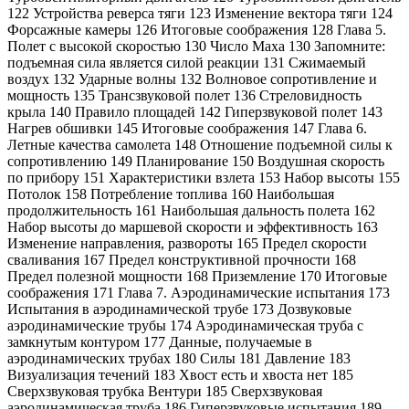
122 Устройства реверса тяги 123 Изменение вектора тяги 124
Форсажные камеры 126 Итоговые соображения 128 Глава 5.
Полет с высокой скоростью 130 Число Маха 130 Запомните:
подъемная сила является силой реакции 131 Сжимаемый
воздух 132 Ударные волны 132 Волновое сопротивление и
мощность 135 Трансзвуковой полет 136 Стреловидность
крыла 140 Правило площадей 142 Гиперзвуковой полет 143
Нагрев обшивки 145 Итоговые соображения 147 Глава 6.
Летные качества самолета 148 Отношение подъемной силы к
сопротивлению 149 Планирование 150 Воздушная скорость
по прибору 151 Характеристики взлета 153 Набор высоты 155
Потолок 158 Потребление топлива 160 Наибольшая
продолжительность 161 Наибольшая дальность полета 162
Набор высоты до маршевой скорости и эффективность 163
Изменение направления, развороты 165 Предел скорости
сваливания 167 Предел конструктивной прочности 168
Предел полезной мощности 168 Приземление 170 Итоговые
соображения 171 Глава 7. Аэродинамические испытания 173
Испытания в аэродинамической трубе 173 Дозвуковые
аэродинамические трубы 174 Аэродинамическая труба с
замкнутым контуром 177 Данные, получаемые в
аэродинамических трубах 180 Силы 181 Давление 183
Визуализация течений 183 Хвост есть и хвоста нет 185
Сверхзвуковая трубка Вентури 185 Сверхзвуковая
аэродинамическая труба 186 Гиперзвуковые испытания 189