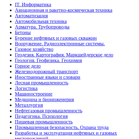
IT. Информатика
Авиационная и ракетно-космическая техника
Автоматизация
Автомобильная техника
Арматура. Трубопроводы
Бетоны
Бурение нефтяных и газовых скважин
Вооружение. Радиоэлектронные системы.
Газовое хозяйство
Геодезия. Картография. Маркшейдерское дело
Геология. Геофизика. Геохимия
Горное дело
Железнодорожный транспорт
Иностранные языки и словари
Лесная промышленность
Логистика
Машиностроение
Медицина и биоинженерия
Металлургия
Нефтегазовая промышленность
Педагогика. Психология
Пищевая промышленность
Промышленная безопасность. Охрана труда
Разработка и эксплуатация нефтяных и газовых
месторождений