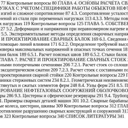
варкой. 77 Контрольные вопросы 80 ГЛАВА 4. ОСНОВЫ РА
АХ С УЧЕТОМ СПЕЦИФИКИ РАБОТЫ ОБЪЕКТОВ НЕФТЕГАЗО
изгиб и сложное сопротивление 87 4.3. Сопротивление усталост
инений из стали при переменных нагрузках 113 4.3.3. Методы п
еменных нагрузках 119 Контрольные вопросы 125 ГЛАВА 5
127 5.2. Деформации и напряжения при неравномерном нагреве 
1 5.5. Экспериментальные методы определения сварочных напря
 И ПРОЕКТИРОВАНИЕ СВАРНЫХ БАЛОК 169 6.1. Сведения о балка
с помощью линий влияния 171 6.2.2. Определение требуемой высо
Проверка максимальных напряжений в опасных точках сечения 181
ия балок 189 6.5.1. Расчет поясных швов 189 6.5.2. Стыки балок
02 ГЛАВА 7. РАСЧЕТ И ПРОЕКТИРОВАНИЕ СВАРНЫХ СТОЕК 204 7.
авными поперечными сечениями 206 7.2.1. Расчет стоек со спл
 эксцентрическом сжатии 209 7.2.3. Расчет стоек с составными
счета и проектирования сварной стойки 220 Контрольные во
аники стержневых систем 234 8.2.1. Геометрическая неизменяемо
астянутых и сжатых элементов ферм 248 8.4. Узлы ферм 251 8.5.
ЕКТИРОВАНИЕ НЕФТЕГАЗОВЫХ СООРУЖЕНИЙ ОБОЛОЧКОВОГО ТИ
ары 286 9.3. Цистерны и сферические резервуары 291 9.4. Тру
ы сварных деталей машин 301 10.2. Сварные барабаны леб
Зубчатые колеса, шестерни, шкивы 309 Контрольные вопрос
ние разрушению сварных конструкций и сооружений 313 11
водов 323 Контрольные вопросы 340 СПИСОК ЛИТЕРАТУРЫ 341