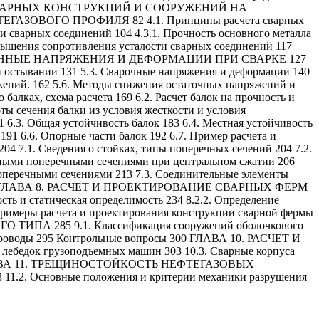
СЧЕТА СВАРНЫХ КОНСТРУКЦИЙ И СООРУЖЕНИЙ НА
ВОГО ПРОФИЛЯ 82 4.1. Принципы расчета сварных
и сварных соединений 104 4.3.1. Прочность основного металла
овышения сопротивления усталости сварных соединений 117
. СОБСТВЕННЫЕ НАПРЯЖЕНИЯ И ДЕФОРМАЦИИ ПРИ СВАРКЕ 127
и остывании 131 5.3. Сварочные напряжения и деформации 140
жений. 162 5.6. Методы снижения остаточных напряжений и
х, схема расчета 169 6.2. Расчет балок на прочность и
ты сечения балки из условия жесткости и условия
 6.3. Общая устойчивость балок 183 6.4. Местная устойчивость
 191 6.6. Опорные части балок 192 6.7. Пример расчета и
1. Сведения о стойках, типы поперечных сечений 204 7.2.
ошными поперечными сечениями при центральном сжатии 206
 поперечными сечениями 213 7.3. Соединительные элементы
просы 229 ГЛАВА 8. РАСЧЕТ И ПРОЕКТИРОВАНИЕ СВАРНЫХ ФЕРМ
сть и статическая определимость 234 8.2.2. Определение
 Примеры расчета и проектирования конструкции сварной фермы
ПА 285 9.1. Классификация сооружений оболочкового
бопроводы 295 Контрольные вопросы 300 ГЛАВА 10. РАСЧЕТ И
едок грузоподъемных машин 303 10.3. Сварные корпуса
ы 312 ГЛАВА 11. ТРЕЩИНОСТОЙКОСТЬ НЕФТЕГАЗОВЫХ
.2. Основные положения и критерии механики разрушения