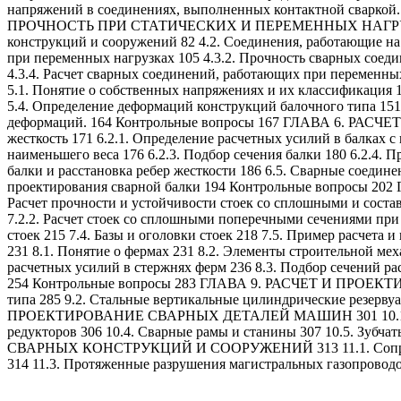
напряжений в соединениях, выполненных контактной с
ПРОЧНОСТЬ ПРИ СТАТИЧЕСКИХ И ПЕРЕМЕННЫХ НАГРУЗК
конструкций и сооружений 82 4.2. Соединения, работающие на 
при переменных нагрузках 105 4.3.2. Прочность сварных соед
4.3.4. Расчет сварных соединений, работающих при пер
5.1. Понятие о собственных напряжениях и их классификация 
5.4. Определение деформаций конструкций балочного типа 15
деформаций. 164 Контрольные вопросы 167 ГЛАВА 6. РАСЧЕТ
жесткость 171 6.2.1. Определение расчетных усилий в балках 
наименьшего веса 176 6.2.3. Подбор сечения балки 180 6.2.4. 
балки и расстановка ребер жесткости 186 6.5. Сварные соединен
проектирования сварной балки 194 Контрольные вопросы 2
Расчет прочности и устойчивости стоек со сплошными и сост
7.2.2. Расчет стоек со сплошными поперечными сечениями при
стоек 215 7.4. Базы и оголовки стоек 218 7.5. Пример ра
231 8.1. Понятие о фермах 231 8.2. Элементы строительной мех
расчетных усилий в стержнях ферм 236 8.3. Подбор сечений р
254 Контрольные вопросы 283 ГЛАВА 9. РАСЧЕТ И ПРО
типа 285 9.2. Стальные вертикальные цилиндрические резерву
ПРОЕКТИРОВАНИЕ СВАРНЫХ ДЕТАЛЕЙ МАШИН 301 10.1. Пример
редукторов 306 10.4. Сварные рамы и станины 307 10.5. 
СВАРНЫХ КОНСТРУКЦИЙ И СООРУЖЕНИЙ 313 11.1. Сопротивле
314 11.3. Протяженные разрушения магистральных газопро