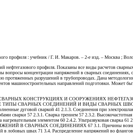
 профиля : учебник / Г. И. Макаров. – 2-е изд. – Москва ; Вологд
ий нефтегазового профиля. Показаны все виды расчетов сварных 
рены вопросы концентрации напряжений в сварных соединениях,
ию протяженных разрушений в трубопроводах. Дана методология
ентов машиностроительных направлений подготовки. Может быть
АРНЫХ КОНСТРУКЦИЯХ И СООРУЖЕНИЯХ НЕФТЕГАЗОВОГО К
НЫЕ ТИПЫ СВАРНЫХ СОЕДИНЕНИЙ И ВИДЫ СВАРНЫХ ШВОВ 39 2
полненные дуговой сваркой 41 2.1.3. Соединения при электрошл
ми сварки 57 2.3.1. Сварка трением 57 2.3.2. Высокочастотная с
ка нагревательным элементом 60 2.4.2. Ультразвуковая сварка 61
ЕНИЙ В СВАРНЫХ СОЕДИНЕНИЯХ 67 3.1. Причины возникнове
й в лобовых швах 71 3.4. Распределение напряжений во фланговы