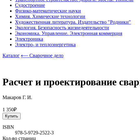
Судостроение
Физико-математические науки
Химия. Химические технологии
Художественная литература. Издательство "Родники"
Экология. Безопасность жизнедеятельности
Экономика. Управление. Электронная коммерция
Электроника
Электро- и теплоэнергетика
Каталог
⟵ Сварочное дело
Расчет и проектирование свар
Макаров Г. И.
1 350₽
Купить
ISBN
978-5-9729-2522-3
Кол-во страниц