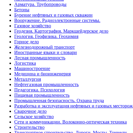
Арматура. Трубопроводы
Бетоны
Бурение нефтяных и газовых скважин
Вооружение. Радиоэлектронные системы.
Газовое хозяйство
Геодезия. Картография. Маркшейдерское дело
Геология. Геофизика. Геохимия
Горное дело
Железнодорожный транспорт
Иностранные языки и словари
Лесная промышленность
Логистика
Машиностроение
Медицина и биоинженерия
Металлургия
Нефтегазовая промышленность
Педагогика. Психология
Пищевая промышленность
Промышленная безопасность. Охрана труда
Разработка и эксплуатация нефтяных и газовых месторо
Сварочное дело
Сельское хозяйство
Сети и коммуникации. Волоконно-оптическая техника
Строительство
Транспортное строительство. Дороги. Мосты. Тоннели