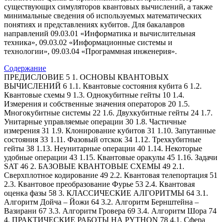
существующих симуляторов квантовых вычислений, а также
минимальные сведения об используемых математических
понятиях и представлениях кубитов. Для бакалавров
направлений 09.03.01 «Информатика и вычислительная
техника», 09.03.02 «Информационные системы и
технологии», 09.03.04 «Программная инженерия».
Содержание
ПРЕДИСЛОВИЕ 5 1. ОСНОВЫ КВАНТОВЫХ
ВЫЧИСЛЕНИЙ 6 1.1. Квантовые состояния кубита 6 1.2.
Квантовые схемы 9 1.3. Однокубитные гейты 10 1.4.
Измерения и собственные значения операторов 20 1.5.
Многокубитные системы 22 1.6. Двухкубитные гейты 24 1.7.
Унитарные управляемые операции 30 1.8. Частичные
измерения 31 1.9. Клонирование кубитов 31 1.10. Запутанные
состояния 33 1.11. Фазовый отскок 34 1.12. Трехкубитные
гейты 38 1.13. Неунитарные операции 40 1.14. Некоторые
удобные операции 43 1.15. Квантовые оракулы 45 1.16. Задачи
SAT 46 2. БАЗОВЫЕ КВАНТОВЫЕ СХЕМЫ 49 2.1.
Сверхплотное кодирование 49 2.2. Квантовая телепортация 51
2.3. Квантовое преобразование Фурье 53 2.4. Квантовая
оценка фазы 58 3. КЛАССИЧЕСКИЕ АЛГОРИТМЫ 64 3.1.
Алгоритм Дойча – Йожи 64 3.2. Алгоритм Бернштейна –
Вазирани 67 3.3. Алгоритм Гровера 69 3.4. Алгоритм Шора 74
4. ПРАКТИЧЕСКИЕ РАБОТЫ НА PYTHON 78 4.1. Сфера