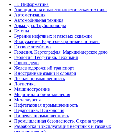
IT. Информатика
Авиационная и ракетно-космическая техника
Автоматизация
Автомобильная техника
Арматура. Трубопроводы
Бетоны
Бурение нефтяных и газовых скважин
Вооружение. Радиоэлектронные системы.
Газовое хозяйство
Геодезия. Картография. Маркшейдерское дело
Геология. Геофизика. Геохимия
Горное дело
Железнодорожный транспорт
Иностранные языки и словари
Лесная промышленность
Логистика
Машиностроение
Медицина и биоинженерия
Металлургия
Нефтегазовая промышленность
Педагогика. Психология
Пищевая промышленность
Промышленная безопасность. Охрана труда
Разработка и эксплуатация нефтяных и газовых
месторождений