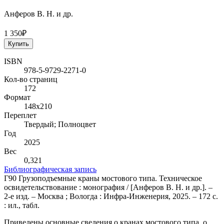
Анферов В. Н. и др.
1 350₽
Купить
ISBN
978-5-9729-2271-0
Кол-во страниц
172
Формат
148х210
Переплет
Твердый; Полноцвет
Год
2025
Вес
0,321
Библиографическая запись
Г90 Грузоподъемные краны мостового типа. Техническое
освидетельствование : монография / [Анферов В. Н. и др.]. –
2-е изд. – Москва ; Вологда : Инфра-Инженерия, 2025. – 172 с.
: ил., табл.
Приведены основные сведения о кранах мостового типа, о