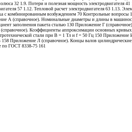
полюса 32 1.9. Потери и полезная мощность электродвигателя 41
игателя 57 1.12. Тепловой расчет электродвигателя 63 1.13. Эл
тока с комбинированным возбуждением 70 Контрольные вопросы 
ние А (справочное). Номинальные диаметры и длины в машинос
иент заполнения пакета сталью 130 Приложение Г (справочное
Е (справочное). Коэффициенты аппроксимации основных кривых 
тротехнической стали при В = 1 Тл и f = 50 Гц 150 Приложение
ов 158 Приложение Л (справочное). Концы валов цилиндрическ
 по ГОСТ 8338-75 161