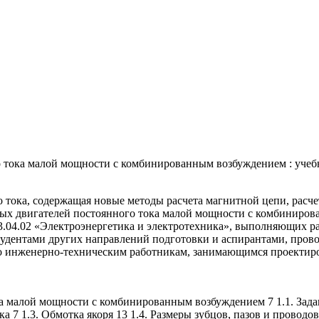
о тока малой мощности с комбинированным возбуждением : учебно
 тока, содержащая новые методы расчета магнитной цепи, расче
ных двигателей постоянного тока малой мощности с комбиниро
3.04.02 «Электроэнергетика и электротехника», выполняющих ра
дентами других направлений подготовки и аспирантами, прово
но инженерно-техническим работникам, занимающимся проектир
ока малой мощности с комбинированным возбуждением 7 1.1. Зад
 7 1.3. Обмотка якоря 13 1.4. Размеры зубцов, пазов и проводов