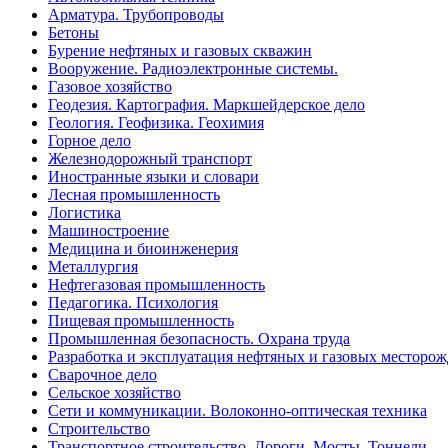
Арматура. Трубопроводы
Бетоны
Бурение нефтяных и газовых скважин
Вооружение. Радиоэлектронные системы.
Газовое хозяйство
Геодезия. Картография. Маркшейдерское дело
Геология. Геофизика. Геохимия
Горное дело
Железнодорожный транспорт
Иностранные языки и словари
Лесная промышленность
Логистика
Машиностроение
Медицина и биоинженерия
Металлургия
Нефтегазовая промышленность
Педагогика. Психология
Пищевая промышленность
Промышленная безопасность. Охрана труда
Разработка и эксплуатация нефтяных и газовых месторо
Сварочное дело
Сельское хозяйство
Сети и коммуникации. Волоконно-оптическая техника
Строительство
Транспортное строительство. Дороги. Мосты. Тоннели