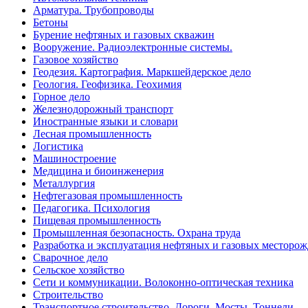
Арматура. Трубопроводы
Бетоны
Бурение нефтяных и газовых скважин
Вооружение. Радиоэлектронные системы.
Газовое хозяйство
Геодезия. Картография. Маркшейдерское дело
Геология. Геофизика. Геохимия
Горное дело
Железнодорожный транспорт
Иностранные языки и словари
Лесная промышленность
Логистика
Машиностроение
Медицина и биоинженерия
Металлургия
Нефтегазовая промышленность
Педагогика. Психология
Пищевая промышленность
Промышленная безопасность. Охрана труда
Разработка и эксплуатация нефтяных и газовых месторо
Сварочное дело
Сельское хозяйство
Сети и коммуникации. Волоконно-оптическая техника
Строительство
Транспортное строительство. Дороги. Мосты. Тоннели