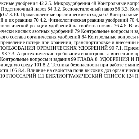
лексные удобрения 42 2.5. Микроудобрения 48 Контрольные
ный навоз 54 3.2. Бесподстилочный навоз 56 3.3. Компосты
. Торф 67 3.10. Промышленные органические отходы 67 Контро
х реакция 70 4.2. Физиологическая реакция удобрений 70 4.3.
иологической реакции удобрений на свойства почвы 76 4.6. Вл
ологически кислых азотных удобрений 79 Контрольные вопро
о состава органических удобрений 84 Контрольные вопросы
ие потерь при хранении, транспортировке и внесении наво
АНИЯ ОРГАНИЧЕСКИХ УДОБРЕНИЙ 90 7.1. Приемы снижени
93 7.3. Агротехнические требования и контроль за внесением о
 97 Контрольные вопросы и задания 99 ГЛАВА 8. УДОБРЕНИЯ 
иродную среду 101 8.2. Техника безопасности при работе с ми
сти 105 8.4. Влияние на свойства почв высоких доз органическ
дания 110 ГЛОССАРИЙ 111 БИБЛИОГРАФИЧЕСКИЙ СПИСОК 12