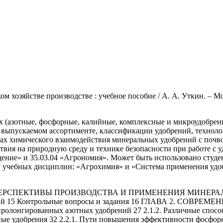
хозяйстве производстве : учебное пособие / А. А. Уткин. – Моск
 (азотные, фосфорные, калийные, комплексные и микроудобрени
 выпускаемом ассортименте, классификации удобрений, техноло
ах химического взаимодействия минеральных удобрений с почво
вия на природную среду и технике безопасности при работе с у
дение» и 35.03.04 «Агрономия». Может быть использовано студ
и учебных дисциплин: «Агрохимия» и «Система применения удо
ПЕРСПЕКТИВЫ ПРОИЗВОДСТВА И ПРИМЕНЕНИЯ МИНЕРАЛЬ
обрений 15 Контрольные вопросы и задания 16 ГЛАВА 2.
ролонгированных азотных удобрений 27 2.1.2. Различные спосо
е удобрения 32 2.2.1. Пути повышения эффективности фосфорны