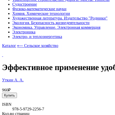
Судостроение
Физико-математические науки
Химия. Химические технологии
Художественная литература. Издательство "Родники"
Экология. Безопасность жизнедеятельности
Экономика. Управление. Электронная коммерция
Электроника
Электро- и теплоэнергетика
Каталог
⟵ Сельское хозяйство
Эффективное применение удоб
Уткин А. А.
960₽
Купить
ISBN
978-5-9729-2256-7
Кол-во страниц