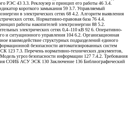
го РЭС 43 3.3. Реклоузер и принцип его работы 46 3.4.
ндикатор короткого замыкания 59 3.7. Управляемый
роэнергии в электрических сетях 68 4.2. Алгоритм выявления
трических сетях. Нормативно-правовая база 76 4.4.
ринцип работы накопителей электроэнергии 88 5.2.
тельных электрических сетях 0,4–110 кВ 92 6. Оперативно-
го и ситуационного управления 104 6.2. Организационная
нное взаимодействие структурных подразделений единого
информационной безопасности автоматизированных систем
ЭСК 123 7.3. Перечень нормативно-технических документов,
одель угроз безопасности информации 127 7.4.2. Требования
ения СОИБ АСУ ЭСК 130 Заключение 136 Библиографический