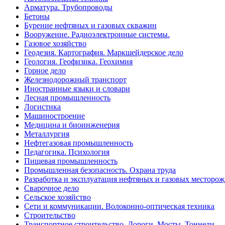
Арматура. Трубопроводы
Бетоны
Бурение нефтяных и газовых скважин
Вооружение. Радиоэлектронные системы.
Газовое хозяйство
Геодезия. Картография. Маркшейдерское дело
Геология. Геофизика. Геохимия
Горное дело
Железнодорожный транспорт
Иностранные языки и словари
Лесная промышленность
Логистика
Машиностроение
Медицина и биоинженерия
Металлургия
Нефтегазовая промышленность
Педагогика. Психология
Пищевая промышленность
Промышленная безопасность. Охрана труда
Разработка и эксплуатация нефтяных и газовых месторо
Сварочное дело
Сельское хозяйство
Сети и коммуникации. Волоконно-оптическая техника
Строительство
Транспортное строительство. Дороги. Мосты. Тоннели