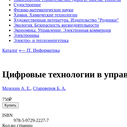
Судостроение
Физико-математические науки
Химия. Химические технологии
Художественная литература. Издательство "Родники"
Экология. Безопасность жизнедеятельности
Экономика. Управление. Электронная коммерция
Электроника
Электро- и теплоэнергетика
Каталог
⟵ IT. Информатика
Цифровые технологии в управ
Мозохин А. Е.
,
Староверов Б. А.
750₽
Купить
ISBN
978-5-9729-2227-7
Кол-во страниц