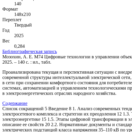
140
Формат
148х210
Переплет
Твердый
Год
2025
Вес
0,284
Библиографическая запись
Мозохин, А. Е. М74 Цифровые технологии в управлении объекта
2025. – 140 с. : ил., табл.
Проанализирована текущая и перспективная ситуации с внедр
современной структуры интеллектуальной электрической сети
в сети при сохранении комфортного состояния для потребителе
системах, автоматизацией и управлением технологическими п
в электроэнергетических отраслях народного хозяйства.
Содержание
Список сокращений 5 Введение 8 1. Анализ современных тенде
электросетевого комплекса и стратегии их преодоления 12 1.
электроэнергетике 15 1.5. Этапы цифровой трансформации в э
описание ее свойств 20 2.2. Нормативные документы и станд
электрических подстанций класса напряжения 35–110 кВ по ур