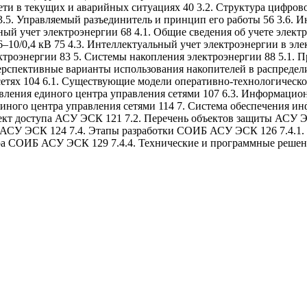
ети в текущих и аварийных ситуациях 40 3.2. Структура цифрово
.5. Управляемый разъединитель и принцип его работы 56 3.6. И
ный учет электроэнергии 68 4.1. Общие сведения об учете элект
–10/0,4 кВ 75 4.3. Интеллектуальный учет электроэнергии в элек
троэнергии 83 5. Системы накопления электроэнергии 88 5.1. П
ерспективные варианты использования накопителей в распредели
сетях 104 6.1. Существующие модели оперативно-технологическо
вления единого центра управления сетями 107 6.3. Информацио
диного центра управления сетями 114 7. Система обеспечения 
бъект доступа АСУ ЭСК 121 7.2. Перечень объектов защиты АСУ 
СУ ЭСК 124 7.4. Этапы разработки СОИБ АСУ ЭСК 126 7.4.1. М
ура СОИБ АСУ ЭСК 129 7.4.4. Технические и программные реш