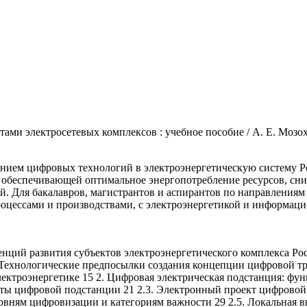
ми электросетевых комплексов : учебное пособие / А. Е. Мозох
ением цифровых технологий в электроэнергетическую систему 
, обеспечивающей оптимальное энергопотребление ресурсов, с
й. Для бакалавров, магистрантов и аспирантов по направлениям
роцессами и производствами, с электроэнергетикой и информац
нций развития субъектов электроэнергетического комплекса Рос
3. Технологические предпосылки создания концепции цифровой 
лектроэнергетике 15 2. Цифровая электрическая подстанция: фу
арты цифровой подстанции 21 2.3. Электронный проект цифрово
овням цифровизации и категориям важности 29 2.5. Локальная 