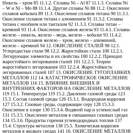
Никель – хром 85 11.1.2. Сплавы Ni – Al 87 11.1.3. Сплавы Ni
– W и Ni – Mo 88 11.1.4. Другие сплавы Ni 88 11.2. Окисление
сплавов кобальта 89 11.3. Окисление сплавов титана 90 11.3.1.
Окисление сплавов титана с алюминием 91 11.3.2. Сплавы
титана с ниобием или танталом 92 11.3.3. Сплавы титан –
кремний 93 11.4. Окисление сплавов железа 93 11.4.1. Сплавы
железо – никель, железо – медь, железо – кобальт 93 11.4.2.
Окисление сплавов железо – хром, железо – алюминий,
железо – кремний 94 12. ОКИСЛЕНИЕ СТАЛЕЙ 98 12.1.
Углеродистые стали 98 12.2. Жаростойкие стали 100 12.2.1.
Легирующие элементы и их свойства 100 12.2.2. Принцип
жаростойкого легирования сталей 101 12.2.3. Теории
жаростойкого легирования 103 12.2.4. Жаростойкость
легированных сталей 107 13. ОКИСЛЕНИЕ ТУГОПЛАВКИХ
МЕТАЛЛОВ 112 14. КАТАСТРОФИЧЕСКОЕ ОКИСЛЕНИЕ
МЕТАЛЛОВ 116 15. ВЛИЯНИЕ ВНЕШНИХ И
ВНУТРЕННИХ ФАКТОРОВ НА ОКИСЛЕНИЕ МЕТАЛЛОВ
119 15.1. Температура 119 15.2. Давление газовой среды 123
15.3. Состав газовой среды 126 15.3.1. Водородная коррозия
127 15.3.2. Газовые среды, содержащие серу 128 15.3.3.
Окисление в хлоре 130 15.3.4. Водяной пар и углекислый газ
131 15.3.5. Окисление металлов в смешанных газовых средах
134 15.3.6. Продукты горения углеводородных топлив 137
15.4. Структура металлов 138 15.5. Химическая коррозия
металлов в жидких средах 141 16. ОКИСЛЕНИЕ МЕТАЛЛОВ