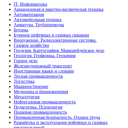
IT. Информатика
Авиационная и ракетно-космическая техника
Автоматизация
Автомобильная техника
Арматура. Трубопроводы
Бетоны
Бурение нефтяных и газовых скважин
Вооружение. Радиоэлектронные системы.
Газовое хозяйство
Геодезия. Картография. Маркшейдерское дело
Геология. Геофизика. Геохимия
Горное дело
Железнодорожный транспорт
Иностранные языки и словари
Лесная промышленность
Логистика
Машиностроение
Медицина и биоинженерия
Металлургия
Нефтегазовая промышленность
Педагогика. Психология
Пищевая промышленность
Промышленная безопасность. Охрана труда
Разработка и эксплуатация нефтяных и газовых
месторождений