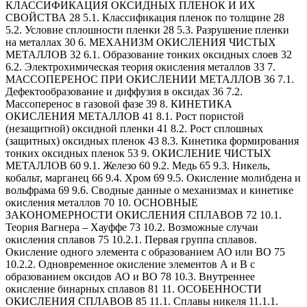
КЛАССИФИКАЦИЯ ОКСИДНЫХ ПЛЕНОК И ИХ
СВОЙСТВА 28 5.1. Классификация пленок по толщине 28
5.2. Условие сплошности пленки 28 5.3. Разрушение пленки
на металлах 30 6. МЕХАНИЗМ ОКИСЛЕНИЯ ЧИСТЫХ
МЕТАЛЛОВ 32 6.1. Образование тонких оксидных слоев 32
6.2. Электрохимическая теория окисления металлов 33 7.
МАССОПЕРЕНОС ПРИ ОКИСЛЕНИИ МЕТАЛЛОВ 36 7.1.
Дефектообразование и диффузия в оксидах 36 7.2.
Массоперенос в газовой фазе 39 8. КИНЕТИКА
ОКИСЛЕНИЯ МЕТАЛЛОВ 41 8.1. Рост пористой
(незащитной) оксидной пленки 41 8.2. Рост сплошных
(защитных) оксидных пленок 43 8.3. Кинетика формирования
тонких оксидных пленок 53 9. ОКИСЛЕНИЕ ЧИСТЫХ
МЕТАЛЛОВ 60 9.1. Железо 60 9.2. Медь 65 9.3. Никель,
кобальт, марганец 66 9.4. Хром 69 9.5. Окисление молибдена и
вольфрама 69 9.6. Сводные данные о механизмах и кинетике
окисления металлов 70 10. ОСНОВНЫЕ
ЗАКОНОМЕРНОСТИ ОКИСЛЕНИЯ СПЛАВОВ 72 10.1.
Теория Вагнера – Хауффе 73 10.2. Возможные случаи
окисления сплавов 75 10.2.1. Первая группа сплавов.
Окисление одного элемента с образованием АО или ВО 75
10.2.2. Одновременное окисление элементов А и В с
образованием оксидов АО и ВО 78 10.3. Внутреннее
окисление бинарных сплавов 81 11. ОСОБЕННОСТИ
ОКИСЛЕНИЯ СПЛАВОВ 85 11.1. Сплавы никеля 11.1.1.