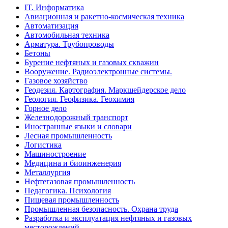
IT. Информатика
Авиационная и ракетно-космическая техника
Автоматизация
Автомобильная техника
Арматура. Трубопроводы
Бетоны
Бурение нефтяных и газовых скважин
Вооружение. Радиоэлектронные системы.
Газовое хозяйство
Геодезия. Картография. Маркшейдерское дело
Геология. Геофизика. Геохимия
Горное дело
Железнодорожный транспорт
Иностранные языки и словари
Лесная промышленность
Логистика
Машиностроение
Медицина и биоинженерия
Металлургия
Нефтегазовая промышленность
Педагогика. Психология
Пищевая промышленность
Промышленная безопасность. Охрана труда
Разработка и эксплуатация нефтяных и газовых
месторождений