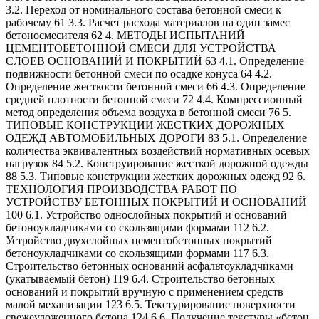
3.2. Переход от номинального состава бетонной смеси к
рабочему 61 3.3. Расчет расхода материалов на один замес
бетоносмесителя 62 4. МЕТОДЫ ИСПЫТАНИЙ
ЦЕМЕНТОБЕТОННОЙ СМЕСИ ДЛЯ УСТРОЙСТВА
СЛОЕВ ОСНОВАНИЙ И ПОКРЫТИЙ 63 4.1. Определение
подвижности бетонной смеси по осадке конуса 64 4.2.
Определение жесткости бетонной смеси 66 4.3. Определение
средней плотности бетонной смеси 72 4.4. Компрессионный
метод определения объема воздуха в бетонной смеси 76 5.
ТИПОВЫЕ КОНСТРУКЦИИ ЖЕСТКИХ ДОРОЖНЫХ
ОДЕЖД АВТОМОБИЛЬНЫХ ДОРОГИ 83 5.1. Определение
количества эквивалентных воздействий нормативных осевых
нагрузок 84 5.2. Конструирование жесткой дорожной одежды
88 5.3. Типовые конструкции жестких дорожных одежд 92 6.
ТЕХНОЛОГИЯ ПРОИЗВОДСТВА РАБОТ ПО
УСТРОЙСТВУ БЕТОННЫХ ПОКРЫТИЙ И ОСНОВАНИЙ
100 6.1. Устройство однослойных покрытий и оснований
бетоноукладчиками со скользящими формами 112 6.2.
Устройство двухслойных цементобетонных покрытий
бетоноукладчиками со скользящими формами 117 6.3.
Строительство бетонных оснований асфальтоукладчиками
(укатываемый бетон) 119 6.4. Строительство бетонных
оснований и покрытий вручную с применением средств
малой механизации 123 6.5. Текстурирование поверхности
свежеуложенного бетона 124 6.6. Получение текстуры «бетон