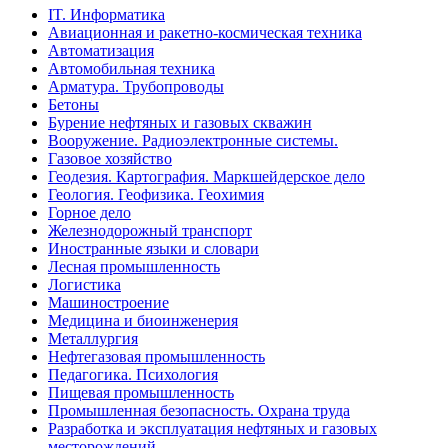
IT. Информатика
Авиационная и ракетно-космическая техника
Автоматизация
Автомобильная техника
Арматура. Трубопроводы
Бетоны
Бурение нефтяных и газовых скважин
Вооружение. Радиоэлектронные системы.
Газовое хозяйство
Геодезия. Картография. Маркшейдерское дело
Геология. Геофизика. Геохимия
Горное дело
Железнодорожный транспорт
Иностранные языки и словари
Лесная промышленность
Логистика
Машиностроение
Медицина и биоинженерия
Металлургия
Нефтегазовая промышленность
Педагогика. Психология
Пищевая промышленность
Промышленная безопасность. Охрана труда
Разработка и эксплуатация нефтяных и газовых
месторождений