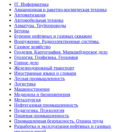
IT. Информатика
Авиационная и ракетно-космическая техника
Автоматизация
Автомобильная техника
Арматура. Трубопроводы
Бетоны
Бурение нефтяных и газовых скважин
Вооружение. Радиоэлектронные системы.
Газовое хозяйство
Геодезия. Картография. Маркшейдерское дело
Геология. Геофизика. Геохимия
Горное дело
Железнодорожный транспорт
Иностранные языки и словари
Лесная промышленность
Логистика
Машиностроение
Медицина и биоинженерия
Металлургия
Нефтегазовая промышленность
Педагогика. Психология
Пищевая промышленность
Промышленная безопасность. Охрана труда
Разработка и эксплуатация нефтяных и газовых
месторождений