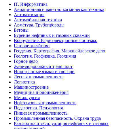
IT. Информатика
Авиационная и ракетно-космическая техника
Автоматизация
Автомобильная техника
Арматура. Трубопроводы
Бетоны
Бурение нефтяных и газовых скважин
Вооружение. Радиоэлектронные системы.
Газовое хозяйство
Геодезия. Картография. Маркшейдерское дело
Геология. Геофизика. Геохимия
Горное дело
Железнодорожный транспорт
Иностранные языки и словари
Лесная промышленность
Логистика
Машиностроение
Медицина и биоинженерия
Металлургия
Нефтегазовая промышленность
Педагогика. Психология
Пищевая промышленность
Промышленная безопасность. Охрана труда
Разработка и эксплуатация нефтяных и газовых
месторождений