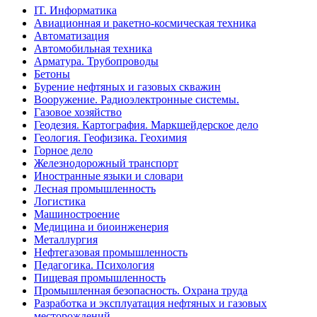
IT. Информатика
Авиационная и ракетно-космическая техника
Автоматизация
Автомобильная техника
Арматура. Трубопроводы
Бетоны
Бурение нефтяных и газовых скважин
Вооружение. Радиоэлектронные системы.
Газовое хозяйство
Геодезия. Картография. Маркшейдерское дело
Геология. Геофизика. Геохимия
Горное дело
Железнодорожный транспорт
Иностранные языки и словари
Лесная промышленность
Логистика
Машиностроение
Медицина и биоинженерия
Металлургия
Нефтегазовая промышленность
Педагогика. Психология
Пищевая промышленность
Промышленная безопасность. Охрана труда
Разработка и эксплуатация нефтяных и газовых
месторождений