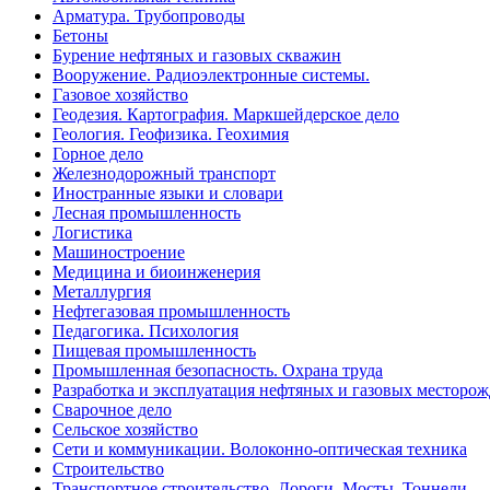
Арматура. Трубопроводы
Бетоны
Бурение нефтяных и газовых скважин
Вооружение. Радиоэлектронные системы.
Газовое хозяйство
Геодезия. Картография. Маркшейдерское дело
Геология. Геофизика. Геохимия
Горное дело
Железнодорожный транспорт
Иностранные языки и словари
Лесная промышленность
Логистика
Машиностроение
Медицина и биоинженерия
Металлургия
Нефтегазовая промышленность
Педагогика. Психология
Пищевая промышленность
Промышленная безопасность. Охрана труда
Разработка и эксплуатация нефтяных и газовых месторо
Сварочное дело
Сельское хозяйство
Сети и коммуникации. Волоконно-оптическая техника
Строительство
Транспортное строительство. Дороги. Мосты. Тоннели