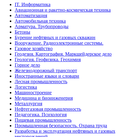
IT. Информатика
Авиационная и ракетно-космическая техника
Автоматизация
Автомобильная техника
Арматура. Трубопроводы
Бетоны
Бурение нефтяных и газовых скважин
Вооружение. Радиоэлектронные системы.
Газовое хозяйство
Геодезия. Картография. Маркшейдерское дело
Геология. Геофизика. Геохимия
Горное дело
Железнодорожный транспорт
Иностранные языки и словари
Лесная промышленность
Логистика
Машиностроение
Медицина и биоинженерия
Металлургия
Нефтегазовая промышленность
Педагогика. Психология
Пищевая промышленность
Промышленная безопасность. Охрана труда
Разработка и эксплуатация нефтяных и газовых
месторождений