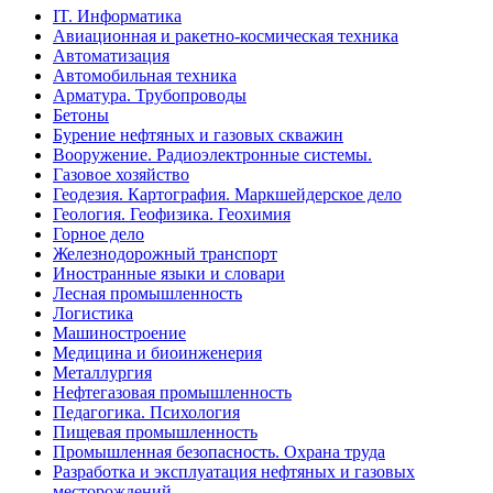
IT. Информатика
Авиационная и ракетно-космическая техника
Автоматизация
Автомобильная техника
Арматура. Трубопроводы
Бетоны
Бурение нефтяных и газовых скважин
Вооружение. Радиоэлектронные системы.
Газовое хозяйство
Геодезия. Картография. Маркшейдерское дело
Геология. Геофизика. Геохимия
Горное дело
Железнодорожный транспорт
Иностранные языки и словари
Лесная промышленность
Логистика
Машиностроение
Медицина и биоинженерия
Металлургия
Нефтегазовая промышленность
Педагогика. Психология
Пищевая промышленность
Промышленная безопасность. Охрана труда
Разработка и эксплуатация нефтяных и газовых
месторождений