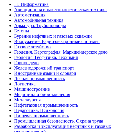
IT. Информатика
Авиационная и ракетно-космическая техника
Автоматизация
Автомобильная техника
Арматура. Трубопроводы
Бетоны
Бурение нефтяных и газовых скважин
Вооружение. Радиоэлектронные системы.
Газовое хозяйство
Геодезия. Картография. Маркшейдерское дело
Геология. Геофизика. Геохимия
Горное дело
Железнодорожный транспорт
Иностранные языки и словари
Лесная промышленность
Логистика
Машиностроение
Медицина и биоинженерия
Металлургия
Нефтегазовая промышленность
Педагогика. Психология
Пищевая промышленность
Промышленная безопасность. Охрана труда
Разработка и эксплуатация нефтяных и газовых
месторождений