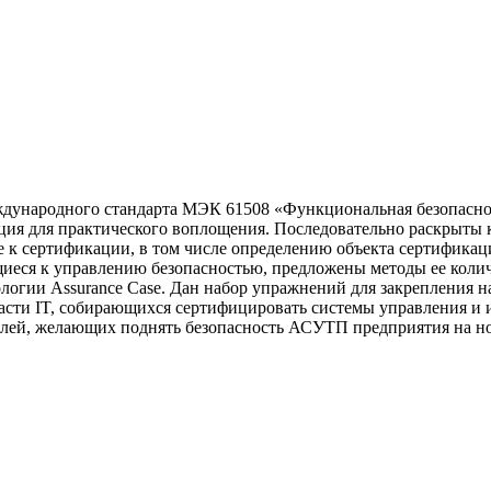
дународного стандарта МЭК 61508 «Функциональная безопаснос
ация для практического воплощения. Последовательно раскрыты
 к сертификации, в том числе определению объекта сертификаци
щиеся к управлению безопасностью, предложены методы ее коли
гии Assurance Case. Дан набор упражнений для закрепления н
асти IT, собирающихся сертифицировать системы управления и 
телей, желающих поднять безопасность АСУТП предприятия на н