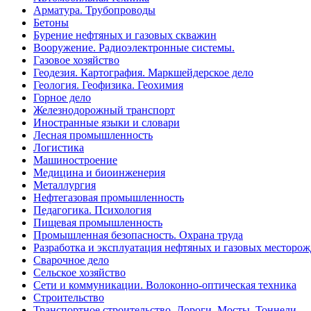
Арматура. Трубопроводы
Бетоны
Бурение нефтяных и газовых скважин
Вооружение. Радиоэлектронные системы.
Газовое хозяйство
Геодезия. Картография. Маркшейдерское дело
Геология. Геофизика. Геохимия
Горное дело
Железнодорожный транспорт
Иностранные языки и словари
Лесная промышленность
Логистика
Машиностроение
Медицина и биоинженерия
Металлургия
Нефтегазовая промышленность
Педагогика. Психология
Пищевая промышленность
Промышленная безопасность. Охрана труда
Разработка и эксплуатация нефтяных и газовых месторо
Сварочное дело
Сельское хозяйство
Сети и коммуникации. Волоконно-оптическая техника
Строительство
Транспортное строительство. Дороги. Мосты. Тоннели