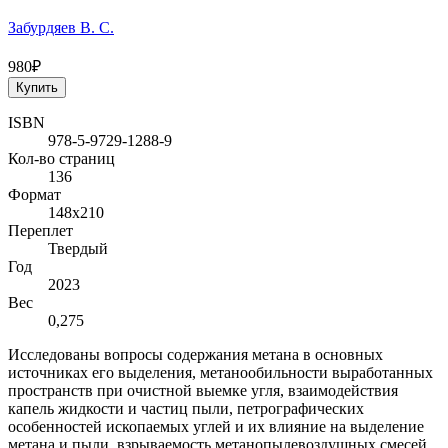
Забурдяев В. С.
980₽
Купить
ISBN
978-5-9729-1288-9
Кол-во страниц
136
Формат
148х210
Переплет
Твердый
Год
2023
Вес
0,275
Исследованы вопросы содержания метана в основных
источниках его выделения, метанообильности выработанных
пространств при очистной выемке угля, взаимодействия
капель жидкости и частиц пыли, петрографических
особенностей ископаемых углей и их влияние на выделение
метана и пыли, взрываемость метанопылевоздушных смесей.