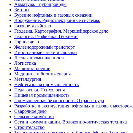
Арматура. Трубопроводы
Бетоны
Бурение нефтяных и газовых скважин
Вооружение. Радиоэлектронные системы.
Газовое хозяйство
Геодезия. Картография. Маркшейдерское дело
Геология. Геофизика. Геохимия
Горное дело
Железнодорожный транспорт
Иностранные языки и словари
Лесная промышленность
Логистика
Машиностроение
Медицина и биоинженерия
Металлургия
Нефтегазовая промышленность
Педагогика. Психология
Пищевая промышленность
Промышленная безопасность. Охрана труда
Разработка и эксплуатация нефтяных и газовых месторо
Сварочное дело
Сельское хозяйство
Сети и коммуникации. Волоконно-оптическая техника
Строительство
Транспортное строительство. Дороги. Мосты. Тоннели