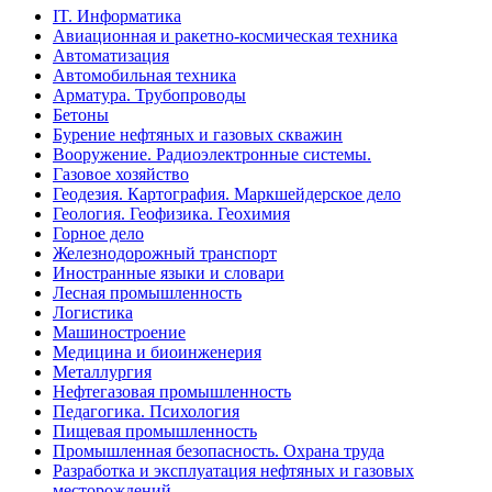
IT. Информатика
Авиационная и ракетно-космическая техника
Автоматизация
Автомобильная техника
Арматура. Трубопроводы
Бетоны
Бурение нефтяных и газовых скважин
Вооружение. Радиоэлектронные системы.
Газовое хозяйство
Геодезия. Картография. Маркшейдерское дело
Геология. Геофизика. Геохимия
Горное дело
Железнодорожный транспорт
Иностранные языки и словари
Лесная промышленность
Логистика
Машиностроение
Медицина и биоинженерия
Металлургия
Нефтегазовая промышленность
Педагогика. Психология
Пищевая промышленность
Промышленная безопасность. Охрана труда
Разработка и эксплуатация нефтяных и газовых
месторождений