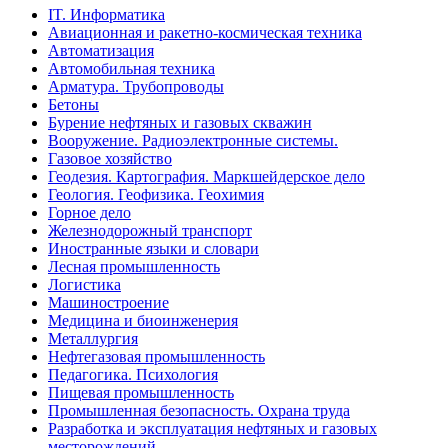
IT. Информатика
Авиационная и ракетно-космическая техника
Автоматизация
Автомобильная техника
Арматура. Трубопроводы
Бетоны
Бурение нефтяных и газовых скважин
Вооружение. Радиоэлектронные системы.
Газовое хозяйство
Геодезия. Картография. Маркшейдерское дело
Геология. Геофизика. Геохимия
Горное дело
Железнодорожный транспорт
Иностранные языки и словари
Лесная промышленность
Логистика
Машиностроение
Медицина и биоинженерия
Металлургия
Нефтегазовая промышленность
Педагогика. Психология
Пищевая промышленность
Промышленная безопасность. Охрана труда
Разработка и эксплуатация нефтяных и газовых
месторождений