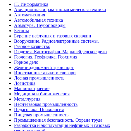
IT. Информатика
Авиационная и ракетно-космическая техника
Автоматизация
Автомобильная техника
Арматура. Трубопроводы
Бетоны
Бурение нефтяных и газовых скважин
Вооружение. Радиоэлектронные системы.
Газовое хозяйство
Геодезия. Картография. Маркшейдерское дело
Геология. Геофизика. Геохимия
Горное дело
Железнодорожный транспорт
Иностранные языки и словари
Лесная промышленность
Логистика
Машиностроение
Медицина и биоинженерия
Металлургия
Нефтегазовая промышленность
Педагогика. Психология
Пищевая промышленность
Промышленная безопасность. Охрана труда
Разработка и эксплуатация нефтяных и газовых
месторождений