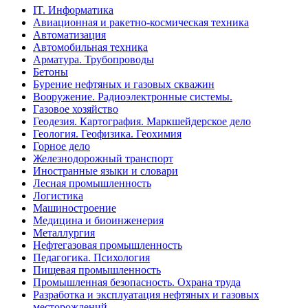
IT. Информатика
Авиационная и ракетно-космическая техника
Автоматизация
Автомобильная техника
Арматура. Трубопроводы
Бетоны
Бурение нефтяных и газовых скважин
Вооружение. Радиоэлектронные системы.
Газовое хозяйство
Геодезия. Картография. Маркшейдерское дело
Геология. Геофизика. Геохимия
Горное дело
Железнодорожный транспорт
Иностранные языки и словари
Лесная промышленность
Логистика
Машиностроение
Медицина и биоинженерия
Металлургия
Нефтегазовая промышленность
Педагогика. Психология
Пищевая промышленность
Промышленная безопасность. Охрана труда
Разработка и эксплуатация нефтяных и газовых
месторождений