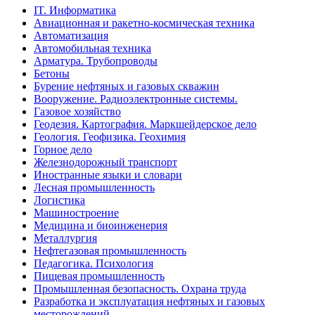
IT. Информатика
Авиационная и ракетно-космическая техника
Автоматизация
Автомобильная техника
Арматура. Трубопроводы
Бетоны
Бурение нефтяных и газовых скважин
Вооружение. Радиоэлектронные системы.
Газовое хозяйство
Геодезия. Картография. Маркшейдерское дело
Геология. Геофизика. Геохимия
Горное дело
Железнодорожный транспорт
Иностранные языки и словари
Лесная промышленность
Логистика
Машиностроение
Медицина и биоинженерия
Металлургия
Нефтегазовая промышленность
Педагогика. Психология
Пищевая промышленность
Промышленная безопасность. Охрана труда
Разработка и эксплуатация нефтяных и газовых
месторождений