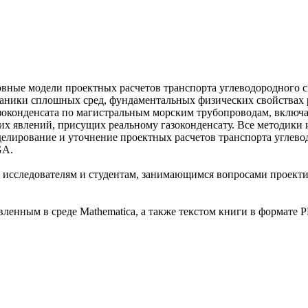
новные модели проектных расчетов транспорта углеводородного
ханики сплошных сред, фундаментальных физических свойствах 
азоконденсата по магистральным морским трубопроводам, включ
ких явлений, присущих реальному газоконденсату. Все методики
делирование и уточнение проектных расчетов транспорта углево
GA.
, исследователям и студентам, занимающимся вопросами проект
ленным в среде Mathematica, а также текстом книги в формате 