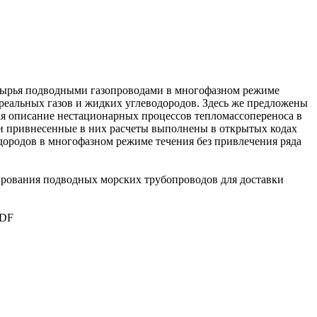
 сырья подводными газопроводами в многофазном режиме
реальных газов и жидких углеводородов. Здесь же предложены
ая описание нестационарных процессов тепломассопереноса в
 и привнесенные в них расчеты выполнены в открытых кодах
дородов в многофазном режиме течения без привлечения ряда
ирования подводных морских трубопроводов для доставки
PDF