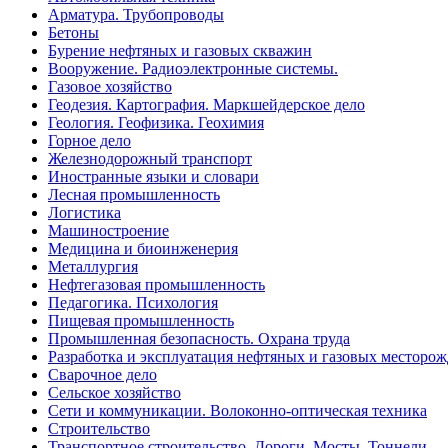
Арматура. Трубопроводы
Бетоны
Бурение нефтяных и газовых скважин
Вооружение. Радиоэлектронные системы.
Газовое хозяйство
Геодезия. Картография. Маркшейдерское дело
Геология. Геофизика. Геохимия
Горное дело
Железнодорожный транспорт
Иностранные языки и словари
Лесная промышленность
Логистика
Машиностроение
Медицина и биоинженерия
Металлургия
Нефтегазовая промышленность
Педагогика. Психология
Пищевая промышленность
Промышленная безопасность. Охрана труда
Разработка и эксплуатация нефтяных и газовых месторо
Сварочное дело
Сельское хозяйство
Сети и коммуникации. Волоконно-оптическая техника
Строительство
Транспортное строительство. Дороги. Мосты. Тоннели