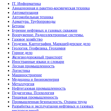
IT. Информатика
Авиационная и ракетно-космическая техника
Автоматизация
Автомобильная техника
Арматура. Трубопроводы
Бетоны
Бурение нефтяных и газовых скважин
Вооружение. Радиоэлектронные системы.
Газовое хозяйство
Геодезия. Картография. Маркшейдерское дело
Геология. Геофизика. Геохимия
Горное дело
Железнодорожный транспорт
Иностранные языки и словари
Лесная промышленность
Логистика
Машиностроение
Медицина и биоинженерия
Металлургия
Нефтегазовая промышленность
Педагогика. Психология
Пищевая промышленность
Промышленная безопасность. Охрана труда
Разработка и эксплуатация нефтяных и газовых
месторождений