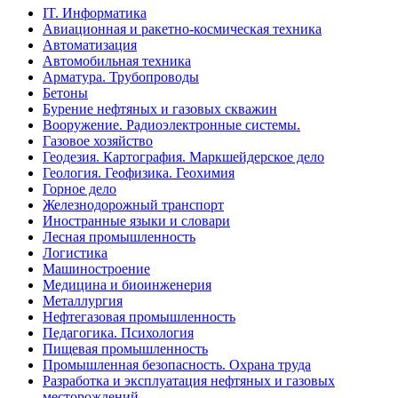
IT. Информатика
Авиационная и ракетно-космическая техника
Автоматизация
Автомобильная техника
Арматура. Трубопроводы
Бетоны
Бурение нефтяных и газовых скважин
Вооружение. Радиоэлектронные системы.
Газовое хозяйство
Геодезия. Картография. Маркшейдерское дело
Геология. Геофизика. Геохимия
Горное дело
Железнодорожный транспорт
Иностранные языки и словари
Лесная промышленность
Логистика
Машиностроение
Медицина и биоинженерия
Металлургия
Нефтегазовая промышленность
Педагогика. Психология
Пищевая промышленность
Промышленная безопасность. Охрана труда
Разработка и эксплуатация нефтяных и газовых
месторождений