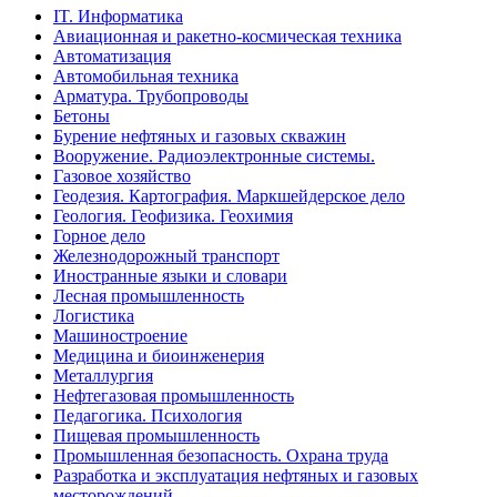
IT. Информатика
Авиационная и ракетно-космическая техника
Автоматизация
Автомобильная техника
Арматура. Трубопроводы
Бетоны
Бурение нефтяных и газовых скважин
Вооружение. Радиоэлектронные системы.
Газовое хозяйство
Геодезия. Картография. Маркшейдерское дело
Геология. Геофизика. Геохимия
Горное дело
Железнодорожный транспорт
Иностранные языки и словари
Лесная промышленность
Логистика
Машиностроение
Медицина и биоинженерия
Металлургия
Нефтегазовая промышленность
Педагогика. Психология
Пищевая промышленность
Промышленная безопасность. Охрана труда
Разработка и эксплуатация нефтяных и газовых
месторождений