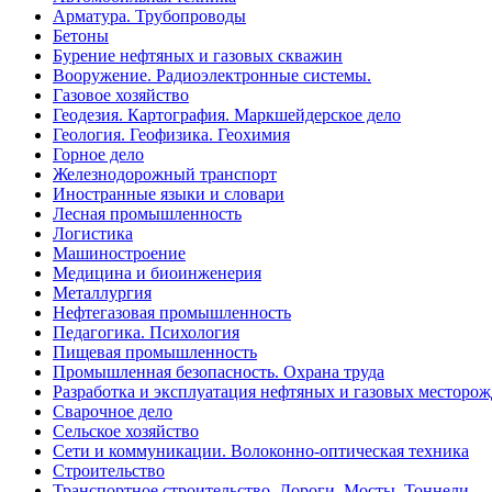
Арматура. Трубопроводы
Бетоны
Бурение нефтяных и газовых скважин
Вооружение. Радиоэлектронные системы.
Газовое хозяйство
Геодезия. Картография. Маркшейдерское дело
Геология. Геофизика. Геохимия
Горное дело
Железнодорожный транспорт
Иностранные языки и словари
Лесная промышленность
Логистика
Машиностроение
Медицина и биоинженерия
Металлургия
Нефтегазовая промышленность
Педагогика. Психология
Пищевая промышленность
Промышленная безопасность. Охрана труда
Разработка и эксплуатация нефтяных и газовых месторо
Сварочное дело
Сельское хозяйство
Сети и коммуникации. Волоконно-оптическая техника
Строительство
Транспортное строительство. Дороги. Мосты. Тоннели