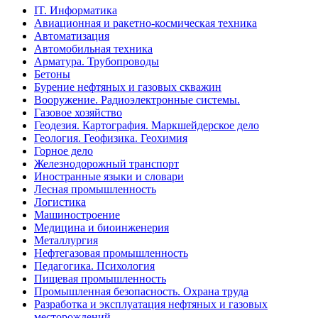
IT. Информатика
Авиационная и ракетно-космическая техника
Автоматизация
Автомобильная техника
Арматура. Трубопроводы
Бетоны
Бурение нефтяных и газовых скважин
Вооружение. Радиоэлектронные системы.
Газовое хозяйство
Геодезия. Картография. Маркшейдерское дело
Геология. Геофизика. Геохимия
Горное дело
Железнодорожный транспорт
Иностранные языки и словари
Лесная промышленность
Логистика
Машиностроение
Медицина и биоинженерия
Металлургия
Нефтегазовая промышленность
Педагогика. Психология
Пищевая промышленность
Промышленная безопасность. Охрана труда
Разработка и эксплуатация нефтяных и газовых
месторождений