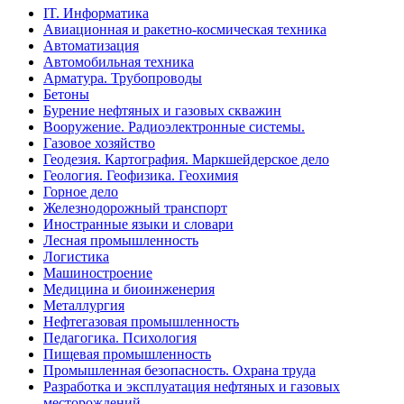
IT. Информатика
Авиационная и ракетно-космическая техника
Автоматизация
Автомобильная техника
Арматура. Трубопроводы
Бетоны
Бурение нефтяных и газовых скважин
Вооружение. Радиоэлектронные системы.
Газовое хозяйство
Геодезия. Картография. Маркшейдерское дело
Геология. Геофизика. Геохимия
Горное дело
Железнодорожный транспорт
Иностранные языки и словари
Лесная промышленность
Логистика
Машиностроение
Медицина и биоинженерия
Металлургия
Нефтегазовая промышленность
Педагогика. Психология
Пищевая промышленность
Промышленная безопасность. Охрана труда
Разработка и эксплуатация нефтяных и газовых
месторождений