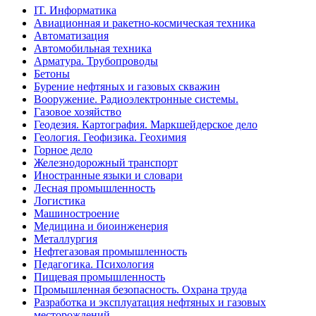
IT. Информатика
Авиационная и ракетно-космическая техника
Автоматизация
Автомобильная техника
Арматура. Трубопроводы
Бетоны
Бурение нефтяных и газовых скважин
Вооружение. Радиоэлектронные системы.
Газовое хозяйство
Геодезия. Картография. Маркшейдерское дело
Геология. Геофизика. Геохимия
Горное дело
Железнодорожный транспорт
Иностранные языки и словари
Лесная промышленность
Логистика
Машиностроение
Медицина и биоинженерия
Металлургия
Нефтегазовая промышленность
Педагогика. Психология
Пищевая промышленность
Промышленная безопасность. Охрана труда
Разработка и эксплуатация нефтяных и газовых
месторождений