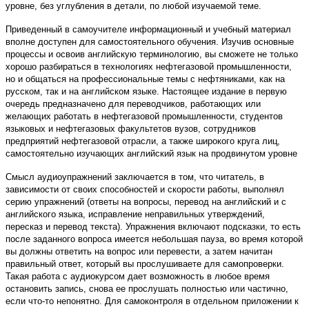
уровне, без углубления в детали, по любой изучаемой теме.
Приведенный в самоучителе информационный и учебный материал
вполне доступен для самостоятельного обучения. Изучив основные
процессы и освоив английскую терминологию, вы сможете не только
хорошо разбираться в технологиях нефтегазовой промышленности,
но и общаться на профессиональные темы с нефтяниками, как на
русском, так и на английском языке. Настоящее издание в первую
очередь предназначено для переводчиков, работающих или
желающих работать в нефтегазовой промышленности, студентов
языковых и нефтегазовых факультетов вузов, сотрудников
предприятий нефтегазовой отрасли, а также широкого круга лиц,
самостоятельно изучающих английский язык на продвинутом уровне
Смысл аудиоупражнений заключается в том, что читатель, в
зависимости от своих способностей и скорости работы, выполнял
серию упражнений (ответы на вопросы, перевод на английский и с
английского языка, исправление неправильных утверждений,
пересказ и перевод текста). Упражнения включают подсказки, то есть
после заданного вопроса имеется небольшая пауза, во время которой
вы должны ответить на вопрос или перевести, а затем начитан
правильный ответ, который вы прослушиваете для самопроверки.
Такая работа с аудиокурсом дает возможность в любое время
остановить запись, снова ее прослушать полностью или частично,
если что-то непонятно. Для самоконтроля в отдельном приложении к