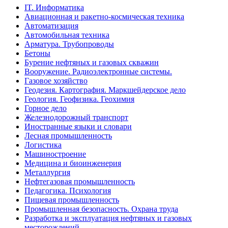
IT. Информатика
Авиационная и ракетно-космическая техника
Автоматизация
Автомобильная техника
Арматура. Трубопроводы
Бетоны
Бурение нефтяных и газовых скважин
Вооружение. Радиоэлектронные системы.
Газовое хозяйство
Геодезия. Картография. Маркшейдерское дело
Геология. Геофизика. Геохимия
Горное дело
Железнодорожный транспорт
Иностранные языки и словари
Лесная промышленность
Логистика
Машиностроение
Медицина и биоинженерия
Металлургия
Нефтегазовая промышленность
Педагогика. Психология
Пищевая промышленность
Промышленная безопасность. Охрана труда
Разработка и эксплуатация нефтяных и газовых
месторождений