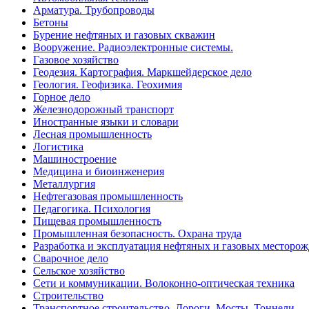
Арматура. Трубопроводы
Бетоны
Бурение нефтяных и газовых скважин
Вооружение. Радиоэлектронные системы.
Газовое хозяйство
Геодезия. Картография. Маркшейдерское дело
Геология. Геофизика. Геохимия
Горное дело
Железнодорожный транспорт
Иностранные языки и словари
Лесная промышленность
Логистика
Машиностроение
Медицина и биоинженерия
Металлургия
Нефтегазовая промышленность
Педагогика. Психология
Пищевая промышленность
Промышленная безопасность. Охрана труда
Разработка и эксплуатация нефтяных и газовых месторо
Сварочное дело
Сельское хозяйство
Сети и коммуникации. Волоконно-оптическая техника
Строительство
Транспортное строительство. Дороги. Мосты. Тоннели