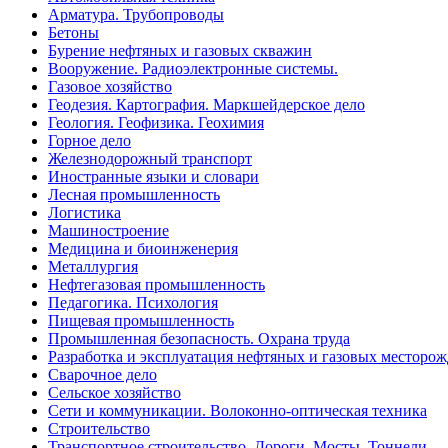
Арматура. Трубопроводы
Бетоны
Бурение нефтяных и газовых скважин
Вооружение. Радиоэлектронные системы.
Газовое хозяйство
Геодезия. Картография. Маркшейдерское дело
Геология. Геофизика. Геохимия
Горное дело
Железнодорожный транспорт
Иностранные языки и словари
Лесная промышленность
Логистика
Машиностроение
Медицина и биоинженерия
Металлургия
Нефтегазовая промышленность
Педагогика. Психология
Пищевая промышленность
Промышленная безопасность. Охрана труда
Разработка и эксплуатация нефтяных и газовых месторо
Сварочное дело
Сельское хозяйство
Сети и коммуникации. Волоконно-оптическая техника
Строительство
Транспортное строительство. Дороги. Мосты. Тоннели