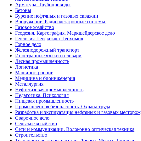
Арматура. Трубопроводы
Бетоны
Бурение нефтяных и газовых скважин
Вооружение. Радиоэлектронные системы.
Газовое хозяйство
Геодезия. Картография. Маркшейдерское дело
Геология. Геофизика. Геохимия
Горное дело
Железнодорожный транспорт
Иностранные языки и словари
Лесная промышленность
Логистика
Машиностроение
Медицина и биоинженерия
Металлургия
Нефтегазовая промышленность
Педагогика. Психология
Пищевая промышленность
Промышленная безопасность. Охрана труда
Разработка и эксплуатация нефтяных и газовых месторо
Сварочное дело
Сельское хозяйство
Сети и коммуникации. Волоконно-оптическая техника
Строительство
Транспортное строительство. Дороги. Мосты. Тоннели