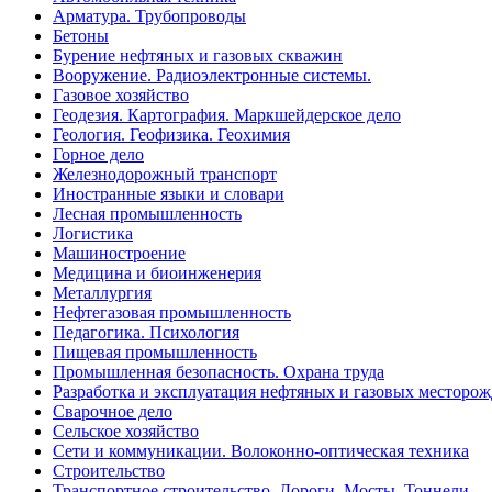
Арматура. Трубопроводы
Бетоны
Бурение нефтяных и газовых скважин
Вооружение. Радиоэлектронные системы.
Газовое хозяйство
Геодезия. Картография. Маркшейдерское дело
Геология. Геофизика. Геохимия
Горное дело
Железнодорожный транспорт
Иностранные языки и словари
Лесная промышленность
Логистика
Машиностроение
Медицина и биоинженерия
Металлургия
Нефтегазовая промышленность
Педагогика. Психология
Пищевая промышленность
Промышленная безопасность. Охрана труда
Разработка и эксплуатация нефтяных и газовых месторо
Сварочное дело
Сельское хозяйство
Сети и коммуникации. Волоконно-оптическая техника
Строительство
Транспортное строительство. Дороги. Мосты. Тоннели