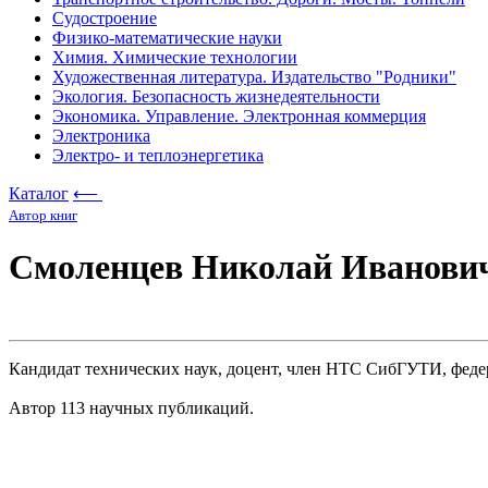
Судостроение
Физико-математические науки
Химия. Химические технологии
Художественная литература. Издательство "Родники"
Экология. Безопасность жизнедеятельности
Экономика. Управление. Электронная коммерция
Электроника
Электро- и теплоэнергетика
Каталог
⟵
Автор книг
Смоленцев Николай Иванови
Кандидат технических наук, доцент, член НТС СибГУТИ, федер
Автор 113 научных публикаций.