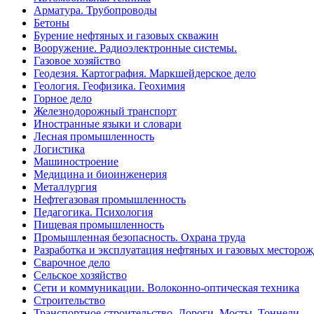
Арматура. Трубопроводы
Бетоны
Бурение нефтяных и газовых скважин
Вооружение. Радиоэлектронные системы.
Газовое хозяйство
Геодезия. Картография. Маркшейдерское дело
Геология. Геофизика. Геохимия
Горное дело
Железнодорожный транспорт
Иностранные языки и словари
Лесная промышленность
Логистика
Машиностроение
Медицина и биоинженерия
Металлургия
Нефтегазовая промышленность
Педагогика. Психология
Пищевая промышленность
Промышленная безопасность. Охрана труда
Разработка и эксплуатация нефтяных и газовых месторо
Сварочное дело
Сельское хозяйство
Сети и коммуникации. Волоконно-оптическая техника
Строительство
Транспортное строительство. Дороги. Мосты. Тоннели