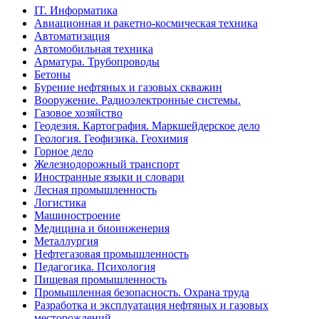
IT. Информатика
Авиационная и ракетно-космическая техника
Автоматизация
Автомобильная техника
Арматура. Трубопроводы
Бетоны
Бурение нефтяных и газовых скважин
Вооружение. Радиоэлектронные системы.
Газовое хозяйство
Геодезия. Картография. Маркшейдерское дело
Геология. Геофизика. Геохимия
Горное дело
Железнодорожный транспорт
Иностранные языки и словари
Лесная промышленность
Логистика
Машиностроение
Медицина и биоинженерия
Металлургия
Нефтегазовая промышленность
Педагогика. Психология
Пищевая промышленность
Промышленная безопасность. Охрана труда
Разработка и эксплуатация нефтяных и газовых
месторождений