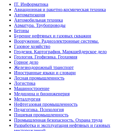
IT. Информатика
Авиационная и ракетно-космическая техника
Автоматизация
Автомобильная техника
Арматура. Трубопроводы
Бетоны
Бурение нефтяных и газовых скважин
Вооружение. Радиоэлектронные системы.
Газовое хозяйство
Геодезия. Картография. Маркшейдерское дело
Геология. Геофизика. Геохимия
Горное дело
Железнодорожный транспорт
Иностранные языки и словари
Лесная промышленность
Логистика
Машиностроение
Медицина и биоинженерия
Металлургия
Нефтегазовая промышленность
Педагогика. Психология
Пищевая промышленность
Промышленная безопасность. Охрана труда
Разработка и эксплуатация нефтяных и газовых
месторождений