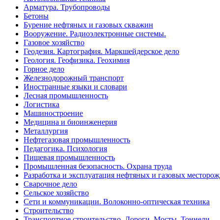
Арматура. Трубопроводы
Бетоны
Бурение нефтяных и газовых скважин
Вооружение. Радиоэлектронные системы.
Газовое хозяйство
Геодезия. Картография. Маркшейдерское дело
Геология. Геофизика. Геохимия
Горное дело
Железнодорожный транспорт
Иностранные языки и словари
Лесная промышленность
Логистика
Машиностроение
Медицина и биоинженерия
Металлургия
Нефтегазовая промышленность
Педагогика. Психология
Пищевая промышленность
Промышленная безопасность. Охрана труда
Разработка и эксплуатация нефтяных и газовых месторо
Сварочное дело
Сельское хозяйство
Сети и коммуникации. Волоконно-оптическая техника
Строительство
Транспортное строительство. Дороги. Мосты. Тоннели