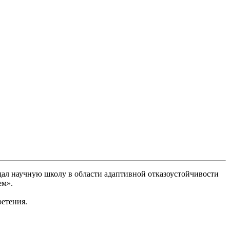
здал научную школу в области адаптивной отказоустойчивости
ем».
ретения.