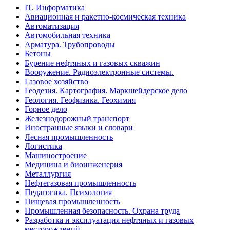
IT. Информатика
Авиационная и ракетно-космическая техника
Автоматизация
Автомобильная техника
Арматура. Трубопроводы
Бетоны
Бурение нефтяных и газовых скважин
Вооружение. Радиоэлектронные системы.
Газовое хозяйство
Геодезия. Картография. Маркшейдерское дело
Геология. Геофизика. Геохимия
Горное дело
Железнодорожный транспорт
Иностранные языки и словари
Лесная промышленность
Логистика
Машиностроение
Медицина и биоинженерия
Металлургия
Нефтегазовая промышленность
Педагогика. Психология
Пищевая промышленность
Промышленная безопасность. Охрана труда
Разработка и эксплуатация нефтяных и газовых
месторождений