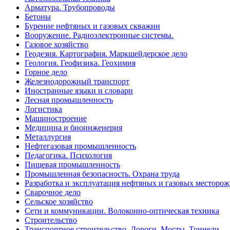
Арматура. Трубопроводы
Бетоны
Бурение нефтяных и газовых скважин
Вооружение. Радиоэлектронные системы.
Газовое хозяйство
Геодезия. Картография. Маркшейдерское дело
Геология. Геофизика. Геохимия
Горное дело
Железнодорожный транспорт
Иностранные языки и словари
Лесная промышленность
Логистика
Машиностроение
Медицина и биоинженерия
Металлургия
Нефтегазовая промышленность
Педагогика. Психология
Пищевая промышленность
Промышленная безопасность. Охрана труда
Разработка и эксплуатация нефтяных и газовых месторо
Сварочное дело
Сельское хозяйство
Сети и коммуникации. Волоконно-оптическая техника
Строительство
Транспортное строительство. Дороги. Мосты. Тоннели