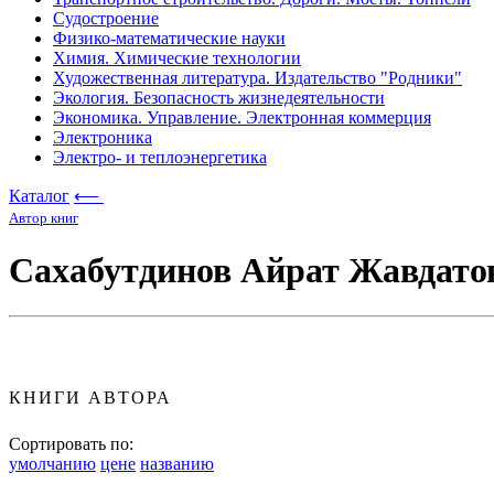
Судостроение
Физико-математические науки
Химия. Химические технологии
Художественная литература. Издательство "Родники"
Экология. Безопасность жизнедеятельности
Экономика. Управление. Электронная коммерция
Электроника
Электро- и теплоэнергетика
Каталог
⟵
Автор книг
Сахабутдинов Айрат Жавдато
КНИГИ АВТОРА
Сортировать по:
умолчанию
цене
названию